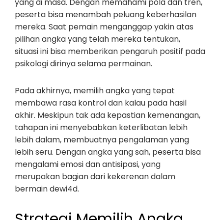
yang di masa. Dengan memahami pola dan tren,
peserta bisa menambah peluang keberhasilan
mereka. Saat pemain menganggap yakin atas
pilihan angka yang telah mereka tentukan,
situasi ini bisa memberikan pengaruh positif pada
psikologi dirinya selama permainan.
Pada akhirnya, memilih angka yang tepat
membawa rasa kontrol dan kalau pada hasil
akhir. Meskipun tak ada kepastian kemenangan,
tahapan ini menyebabkan keterlibatan lebih
lebih dalam, membuatnya pengalaman yang
lebih seru. Dengan angka yang sah, peserta bisa
mengalami emosi dan antisipasi, yang
merupakan bagian dari kekerenan dalam
bermain dewi4d.
Strategi Memilih Angka