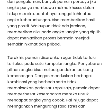
dari pengalaman, banyak pemain percaya jika
angka punya membawa makna khusus dalam
hidup mereka, contohnya tanggal lahir atau
angka keberuntungan, bisa memberikan hasil
yang positif. Walaupun tidak ada jaminan,
memberikan nilai pada angka-angka yang dipilih
dapat menjadikan proses bermain menjadi
semakin nikmat dan pribadi.
Terakhir, pemain disarankan agar tidak terlalu
terfokus pada satu kumpulan angka. Penyebaran
pilihan angka bisa melipatgandakan peluang
kemenangan. Dengan menduskan berbagai
kombinasi yang berbeda serta tidak
memaksakan pada satu opsi saja, pemain dapat
memperbesar kesempatan mereka untuk
mendapat angka yang cocok. Hal ini juga dapat
meringankan mengurangi rasa stres dan