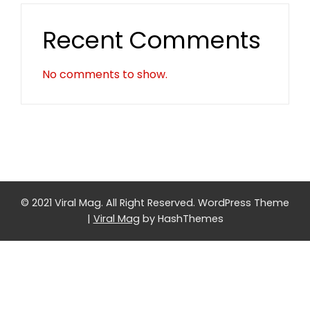
Recent Comments
No comments to show.
© 2021 Viral Mag. All Right Reserved.
WordPress Theme
|
Viral Mag
by HashThemes