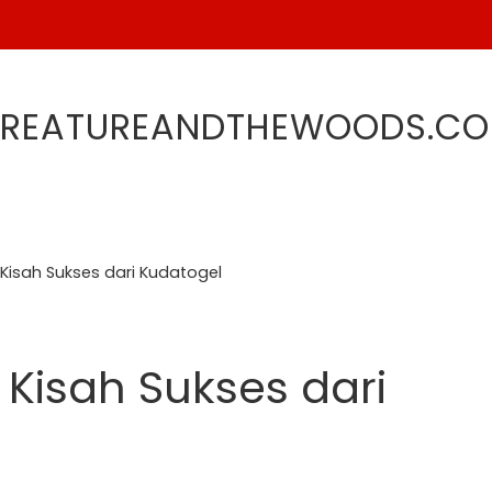
REATUREANDTHEWOODS.C
Kisah Sukses dari Kudatogel
Kisah Sukses dari