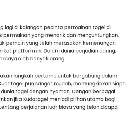
g lagi di kalangan pecinta permainan togel di
is permainan yang menarik dan menguntungkan,
nyak pemain yang telah merasakan kemenangan
t platform ini. Dalam dunia perjudian daring,
ercaya oleh banyak orang.
pakan langkah pertama untuk bergabung dalam
r Kudatogel pun sangat mudah, memungkinkan siapa
 dunia togel dengan nyaman. Dengan berbagai
an jika Kudatogel menjadi pilihan utama bagi
 tentang perjalanan luar biasa yang telah dicapai