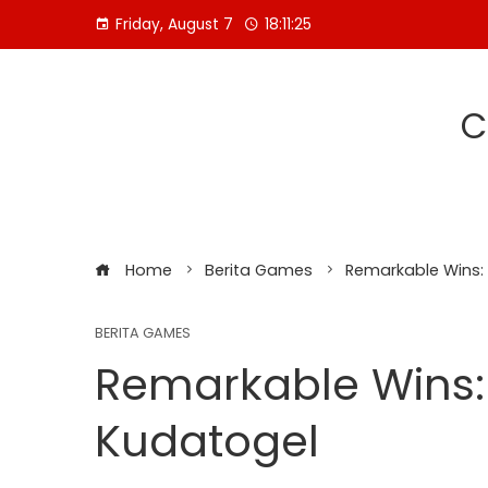
Skip
Friday, August 7
18:11:25
to
content
C
Home
Berita Games
Remarkable Wins: 
BERITA GAMES
Remarkable Wins: 
Kudatogel