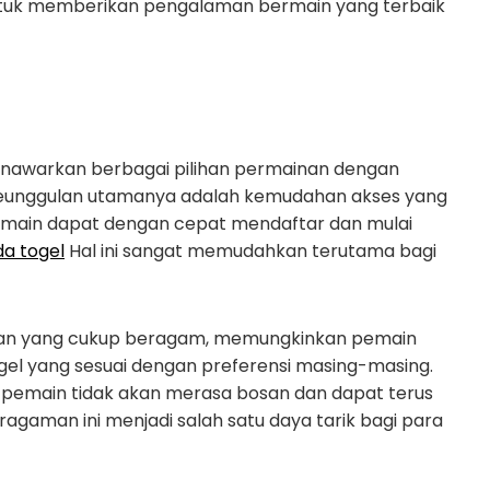
ntuk memberikan pengalaman bermain yang terbaik
enawarkan berbagai pilihan permainan dengan
u keunggulan utamanya adalah kemudahan akses yang
pemain dapat dengan cepat mendaftar dan mulai
da togel
Hal ini sangat memudahkan terutama bagi
mainan yang cukup beragam, memungkinkan pemain
gel yang sesuai dengan preferensi masing-masing.
, pemain tidak akan merasa bosan dan dapat terus
gaman ini menjadi salah satu daya tarik bagi para