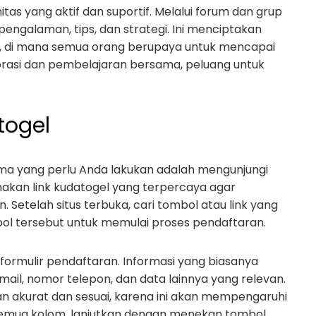
tas yang aktif dan suportif. Melalui forum dan grup
pengalaman, tips, dan strategi. Ini menciptakan
ng, di mana semua orang berupaya untuk mencapai
rasi dan pembelajaran bersama, peluang untuk
togel
ama yang perlu Anda lakukan adalah mengunjungi
nakan link kudatogel yang terpercaya agar
telah situs terbuka, cari tombol atau link yang
tombol tersebut untuk memulai proses pendaftaran.
 formulir pendaftaran. Informasi yang biasanya
ail, nomor telepon, dan data lainnya yang relevan.
n akurat dan sesuai, karena ini akan mempengaruhi
i semua kolom, lanjutkan dengan menekan tombol