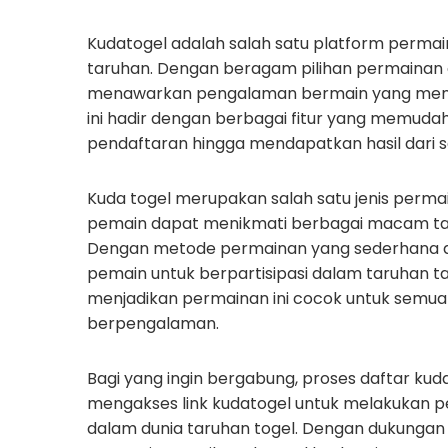
Kudatogel adalah salah satu platform permai
taruhan. Dengan beragam pilihan permainan d
menawarkan pengalaman bermain yang menar
ini hadir dengan berbagai fitur yang memuda
pendaftaran hingga mendapatkan hasil dari s
Kuda togel merupakan salah satu jenis perma
pemain dapat menikmati berbagai macam ta
Dengan metode permainan yang sederhana d
pemain untuk berpartisipasi dalam taruhan t
menjadikan permainan ini cocok untuk semua
berpengalaman.
Bagi yang ingin bergabung, proses daftar ku
mengakses link kudatogel untuk melakukan 
dalam dunia taruhan togel. Dengan dukungan