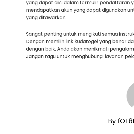
yang dapat diisi dalam formulir pendaftaran 
mendapatkan akun yang dapat digunakan un
yang ditawarkan.
Sangat penting untuk mengikuti semua instruks
Dengan memilih link kudatogel yang benar d
dengan baik, Anda akan menikmati pengala
Jangan ragu untuk menghubungi layanan pelan
By fOT