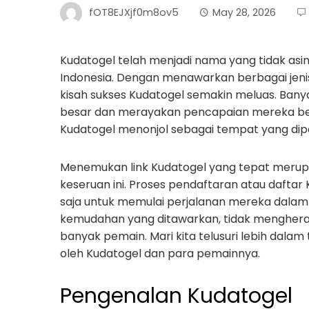
fOT8EJXjf0m8ov5
May 28, 2026
Kudatogel telah menjadi nama yang tidak asin
Indonesia. Dengan menawarkan berbagai jen
kisah sukses Kudatogel semakin meluas. Ba
besar dan merayakan pencapaian mereka berka
Kudatogel menonjol sebagai tempat yang dip
Menemukan link Kudatogel yang tepat meru
keseruan ini. Proses pendaftaran atau dafta
saja untuk memulai perjalanan mereka dalam
kemudahan yang ditawarkan, tidak mengherank
banyak pemain. Mari kita telusuri lebih dalam
oleh Kudatogel dan para pemainnya.
Pengenalan Kudatogel