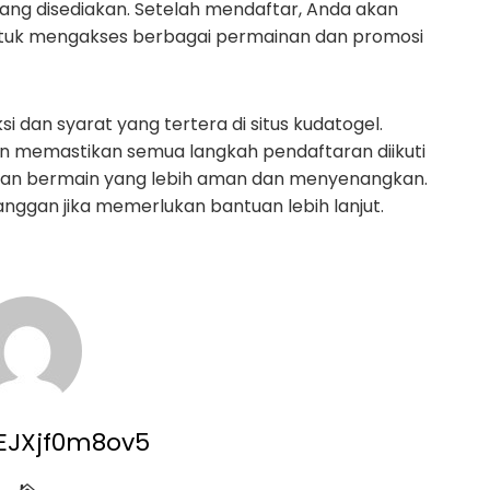
yang disediakan. Setelah mendaftar, Anda akan
tuk mengakses berbagai permainan dan promosi
i dan syarat yang tertera di situs kudatogel.
an memastikan semua langkah pendaftaran diikuti
man bermain yang lebih aman dan menyenangkan.
ggan jika memerlukan bantuan lebih lanjut.
8EJXjf0m8ov5