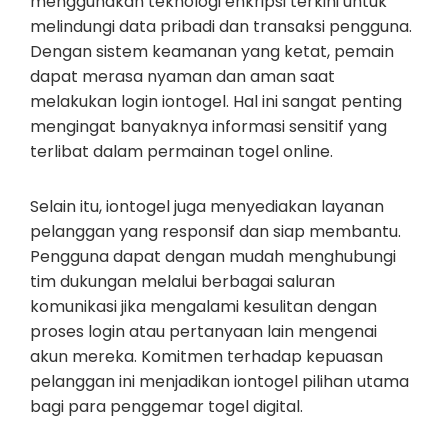
menggunakan teknologi enkripsi terkini untuk
melindungi data pribadi dan transaksi pengguna.
Dengan sistem keamanan yang ketat, pemain
dapat merasa nyaman dan aman saat
melakukan login iontogel. Hal ini sangat penting
mengingat banyaknya informasi sensitif yang
terlibat dalam permainan togel online.
Selain itu, iontogel juga menyediakan layanan
pelanggan yang responsif dan siap membantu.
Pengguna dapat dengan mudah menghubungi
tim dukungan melalui berbagai saluran
komunikasi jika mengalami kesulitan dengan
proses login atau pertanyaan lain mengenai
akun mereka. Komitmen terhadap kepuasan
pelanggan ini menjadikan iontogel pilihan utama
bagi para penggemar togel digital.