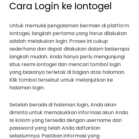
Cara Login ke Iontogel
Untuk memulai pengalaman bermain di platform
Iontogel, langkah pertama yang harus dilakukan
adalah melakukan login. Proses ini cukup
sederhana dan dapat dilakukan dalam beberapa
langkah mudah. Anda hanya perlu mengunjungi
situs resmi Iontogel dan mencari tombol login
yang biasanya terletak di bagian atas halaman.
Klik tombol tersebut untuk melanjutkan ke
halaman login.
Setelah berada di halaman login, Anda akan
diminta untuk memasukkan informasi akun Anda.
Isi kolom yang tersedia dengan username dan
password yang telah Anda daftarkan
sebelumnya. Pastikan informasi yang