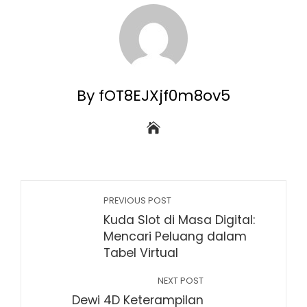
By fOT8EJXjf0m8ov5
PREVIOUS POST
Kuda Slot di Masa Digital:
Mencari Peluang dalam
Tabel Virtual
NEXT POST
Dewi 4D Keterampilan