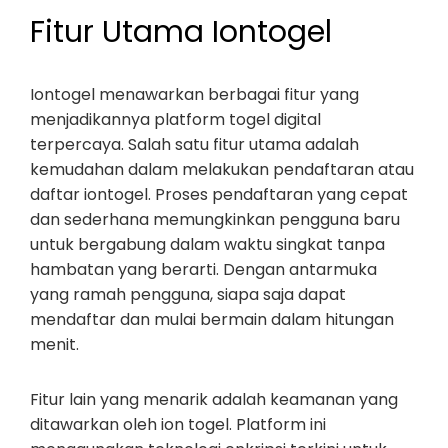
Fitur Utama Iontogel
Iontogel menawarkan berbagai fitur yang
menjadikannya platform togel digital
terpercaya. Salah satu fitur utama adalah
kemudahan dalam melakukan pendaftaran atau
daftar iontogel. Proses pendaftaran yang cepat
dan sederhana memungkinkan pengguna baru
untuk bergabung dalam waktu singkat tanpa
hambatan yang berarti. Dengan antarmuka
yang ramah pengguna, siapa saja dapat
mendaftar dan mulai bermain dalam hitungan
menit.
Fitur lain yang menarik adalah keamanan yang
ditawarkan oleh ion togel. Platform ini