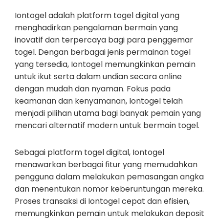
Iontogel adalah platform togel digital yang
menghadirkan pengalaman bermain yang
inovatif dan terpercaya bagi para penggemar
togel. Dengan berbagai jenis permainan togel
yang tersedia, Iontogel memungkinkan pemain
untuk ikut serta dalam undian secara online
dengan mudah dan nyaman. Fokus pada
keamanan dan kenyamanan, Iontogel telah
menjadi pilihan utama bagi banyak pemain yang
mencari alternatif modern untuk bermain togel.
Sebagai platform togel digital, Iontogel
menawarkan berbagai fitur yang memudahkan
pengguna dalam melakukan pemasangan angka
dan menentukan nomor keberuntungan mereka.
Proses transaksi di Iontogel cepat dan efisien,
memungkinkan pemain untuk melakukan deposit