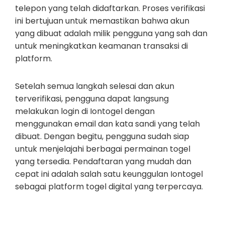
telepon yang telah didaftarkan. Proses verifikasi
ini bertujuan untuk memastikan bahwa akun
yang dibuat adalah milik pengguna yang sah dan
untuk meningkatkan keamanan transaksi di
platform.
Setelah semua langkah selesai dan akun
terverifikasi, pengguna dapat langsung
melakukan login di Iontogel dengan
menggunakan email dan kata sandi yang telah
dibuat. Dengan begitu, pengguna sudah siap
untuk menjelajahi berbagai permainan togel
yang tersedia. Pendaftaran yang mudah dan
cepat ini adalah salah satu keunggulan Iontogel
sebagai platform togel digital yang terpercaya.