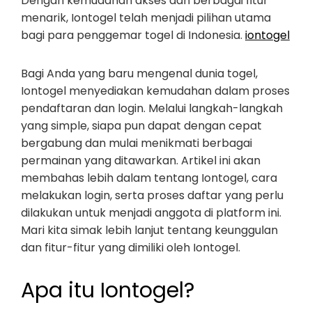
Dengan kemudahan akses dan berbagai fitur
menarik, Iontogel telah menjadi pilihan utama
bagi para penggemar togel di Indonesia.
iontogel
Bagi Anda yang baru mengenal dunia togel,
Iontogel menyediakan kemudahan dalam proses
pendaftaran dan login. Melalui langkah-langkah
yang simple, siapa pun dapat dengan cepat
bergabung dan mulai menikmati berbagai
permainan yang ditawarkan. Artikel ini akan
membahas lebih dalam tentang Iontogel, cara
melakukan login, serta proses daftar yang perlu
dilakukan untuk menjadi anggota di platform ini.
Mari kita simak lebih lanjut tentang keunggulan
dan fitur-fitur yang dimiliki oleh Iontogel.
Apa itu Iontogel?