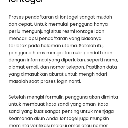
Proses pendaftaran di Iontogel sangat mudah
dan cepat. Untuk memulai, pengguna hanya
perlu mengunjungi situs resmi Iontogel dan
mencari opsi pendaftaran yang biasanya
terletak pada halaman utama. Setelah itu,
pengguna harus mengisi formulir pendaftaran
dengan informasi yang diperlukan, seperti nama,
alamat email, dan nomor telepon. Pastikan data
yang dimasukkan akurat untuk menghindari
masalah saat proses login nanti.
Setelah mengisi formulir, pengguna akan diminta
untuk membuat kata sandi yang aman. Kata
sandi yang kuat sangat penting untuk menjaga
keamanan akun Anda. Iontogel juga mungkin
meminta verifikasi melalui email atau nomor