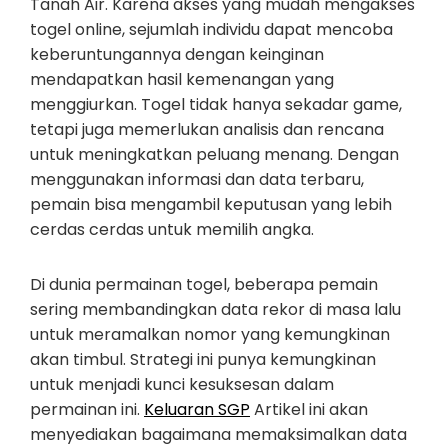
Tanah Air. Karena akses yang mudah mengakses
togel online, sejumlah individu dapat mencoba
keberuntungannya dengan keinginan
mendapatkan hasil kemenangan yang
menggiurkan. Togel tidak hanya sekadar game,
tetapi juga memerlukan analisis dan rencana
untuk meningkatkan peluang menang. Dengan
menggunakan informasi dan data terbaru,
pemain bisa mengambil keputusan yang lebih
cerdas cerdas untuk memilih angka.
Di dunia permainan togel, beberapa pemain
sering membandingkan data rekor di masa lalu
untuk meramalkan nomor yang kemungkinan
akan timbul. Strategi ini punya kemungkinan
untuk menjadi kunci kesuksesan dalam
permainan ini.
Keluaran SGP
Artikel ini akan
menyediakan bagaimana memaksimalkan data