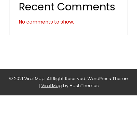
Recent Comments
No comments to show.
© 2021 Viral Mag. All Right Reserved.
WordPress Theme
|
Viral Mag
by HashThemes