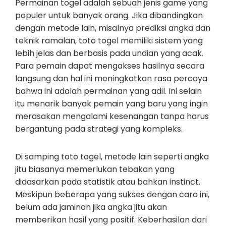
Permainan togel adalah sebuah jenis game yang
populer untuk banyak orang. Jika dibandingkan
dengan metode lain, misalnya prediksi angka dan
teknik ramalan, toto togel memiliki sistem yang
lebih jelas dan berbasis pada undian yang acak.
Para pemain dapat mengakses hasilnya secara
langsung dan hal ini meningkatkan rasa percaya
bahwa ini adalah permainan yang adil. Ini selain
itu menarik banyak pemain yang baru yang ingin
merasakan mengalami kesenangan tanpa harus
bergantung pada strategi yang kompleks.
Di samping toto togel, metode lain seperti angka
jitu biasanya memerlukan tebakan yang
didasarkan pada statistik atau bahkan instinct.
Meskipun beberapa yang sukses dengan cara ini,
belum ada jaminan jika angka jitu akan
memberikan hasil yang positif. Keberhasilan dari