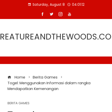
Skip
Saturday, August 8
04:01:12
to
content
REATUREANDTHEWOODS.C
Home
Berita Games
Togel: Menggunakan Informasi dalam rangka
Mendapatkan Kemenangan
BERITA GAMES