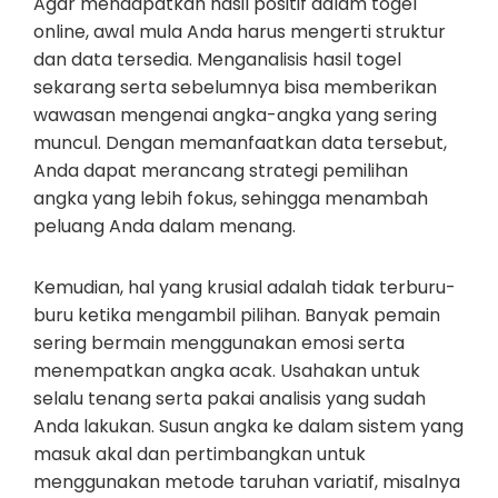
Agar mendapatkan hasil positif dalam togel
online, awal mula Anda harus mengerti struktur
dan data tersedia. Menganalisis hasil togel
sekarang serta sebelumnya bisa memberikan
wawasan mengenai angka-angka yang sering
muncul. Dengan memanfaatkan data tersebut,
Anda dapat merancang strategi pemilihan
angka yang lebih fokus, sehingga menambah
peluang Anda dalam menang.
Kemudian, hal yang krusial adalah tidak terburu-
buru ketika mengambil pilihan. Banyak pemain
sering bermain menggunakan emosi serta
menempatkan angka acak. Usahakan untuk
selalu tenang serta pakai analisis yang sudah
Anda lakukan. Susun angka ke dalam sistem yang
masuk akal dan pertimbangkan untuk
menggunakan metode taruhan variatif, misalnya