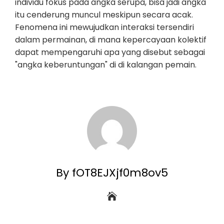
individu fokus pada angka serupa, bisa jadi angka
itu cenderung muncul meskipun secara acak.
Fenomena ini mewujudkan interaksi tersendiri
dalam permainan, di mana kepercayaan kolektif
dapat mempengaruhi apa yang disebut sebagai
"angka keberuntungan" di di kalangan pemain.
By fOT8EJXjf0m8ov5