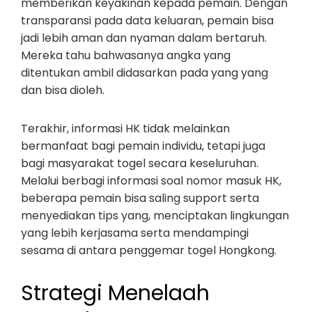
memberikan keyakinan kepada pemain. Dengan
transparansi pada data keluaran, pemain bisa
jadi lebih aman dan nyaman dalam bertaruh.
Mereka tahu bahwasanya angka yang
ditentukan ambil didasarkan pada yang yang
dan bisa dioleh.
Terakhir, informasi HK tidak melainkan
bermanfaat bagi pemain individu, tetapi juga
bagi masyarakat togel secara keseluruhan.
Melalui berbagi informasi soal nomor masuk HK,
beberapa pemain bisa saling support serta
menyediakan tips yang, menciptakan lingkungan
yang lebih kerjasama serta mendampingi
sesama di antara penggemar togel Hongkong.
Strategi Menelaah