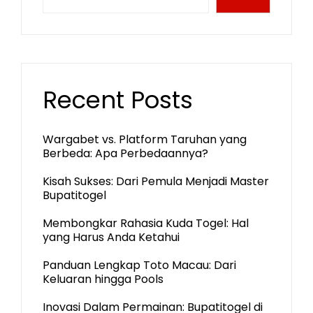
Recent Posts
Wargabet vs. Platform Taruhan yang
Berbeda: Apa Perbedaannya?
Kisah Sukses: Dari Pemula Menjadi Master
Bupatitogel
Membongkar Rahasia Kuda Togel: Hal
yang Harus Anda Ketahui
Panduan Lengkap Toto Macau: Dari
Keluaran hingga Pools
Inovasi Dalam Permainan: Bupatitogel di