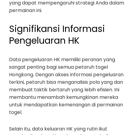
yang dapat mempengaruhi strategi Anda dalam
permainan ini.
Signifikansi Informasi
Pengeluaran HK
Data pengeluaran HK memiliki peranan yang
sangat penting bagi semua petaruh togel
Hongkong. Dengan akses informasi pengeluaran
terkini, petaruh bisa menganalisis pola yang dan
membuat taktik bertaruh yang lebih efisien. Ini
membantu menambah kemungkinan mereka
untuk mendapatkan kemenangan di permainan
togel.
Selain itu, data keluaran HK yang rutin ikut