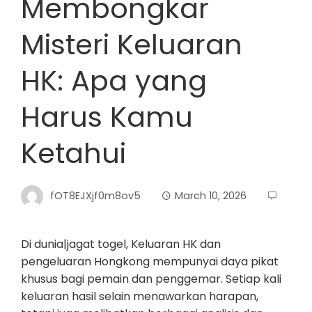
Membongkar
Misteri Keluaran
HK: Apa yang
Harus Kamu
Ketahui
fOT8EJXjf0m8ov5
March 10, 2026
Di dunia|jagat togel, Keluaran HK dan
pengeluaran Hongkong mempunyai daya pikat
khusus bagi pemain dan penggemar. Setiap kali
keluaran hasil selain menawarkan harapan,