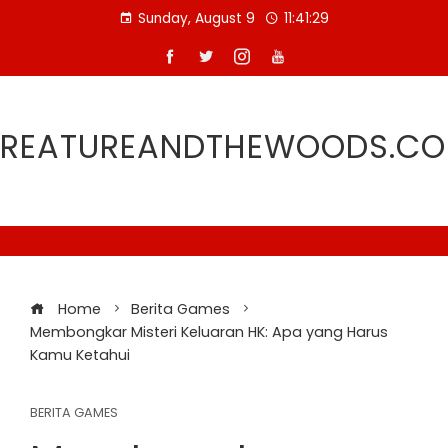
Skip
Sunday, August 9
11:41:29
to
content
REATUREANDTHEWOODS.C
Home
Berita Games
Membongkar Misteri Keluaran HK: Apa yang Harus
Kamu Ketahui
BERITA GAMES