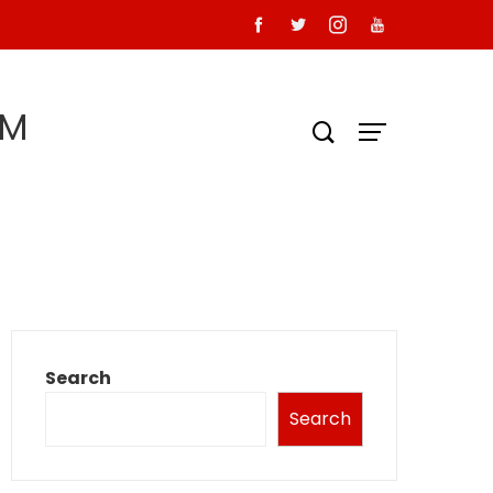
OM
Search
Search