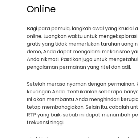
Online
Bagi para pemula, langkah awal yang krusia
online. Luangkan waktu untuk mengeksplorasi 
gratis yang tidak memerlukan taruhan uang 
demo, Anda dapat mengalami mekanisme y
Anda nikmati. Pastikan juga untuk mengetahui
pengalaman permainan yang ritel dan adil.
Setelah merasa nyaman dengan permainan, kr
keuangan Anda. Tentukanlah seberapa banyak A
Ini akan membantu Anda menghindari kerugi
tetap membahagiakan. Selain itu, cobalah u
RTP yang baik, sebab ini dapat menambah p
frekuensi tinggi.