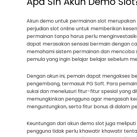
Apa Sih Akun Demo Slot
Akun demo untuk permainan slot merupakan 
perjudian slot online untuk memberikan k
permainan tanpa harus perlu menginvestasik
dapat merasakan sensasi bermain dengan ca
memahami sistem permainan dan mencoba str
pemula yang ingin belajar belajar sebelum m
Dengan akun ini, pemain dapat mengakses ber
pengembang, termasuk PG Soft. Para pemain
sukai dan menelusuri fitur-fitur spesial yang
memungkinkan pengguna agar mengasah kem
menguntungkan, serta fitur bonus di dalam p
Keuntungan dari akun demo slot juga meliputi
pengguna tidak perlu khawatir khawatir ten