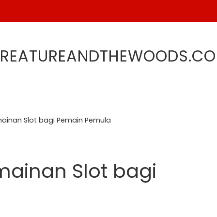
REATUREANDTHEWOODS.C
mainan Slot bagi Pemain Pemula
mainan Slot bagi