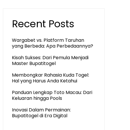
Recent Posts
Wargabet vs. Platform Taruhan
yang Berbeda: Apa Perbedaannya?
Kisah Sukses: Dari Pemula Menjadi
Master Bupatitogel
Membongkar Rahasia Kuda Togel:
Hal yang Harus Anda Ketahui
Panduan Lengkap Toto Macau: Dari
Keluaran hingga Pools
Inovasi Dalam Permainan:
Bupatitogel di Era Digital