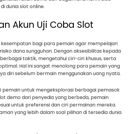
 dunia slot online.
n Akun Uji Coba Slot
 kesempatan bagi para pemain agar mempelajari
isiko dana sungguhan. Dengan aksesibilitas kepada
berbagai taktik, mengetahui ciri-ciri khusus, serta
imal. Hal ini sangat menolong para pemain yang
ya diri sebelum bermain menggunakan uang nyata.
ri pemain untuk mengeksplorasi berbagai pemasok
i slot demo dari penyedia yang berbeda, pemain
suai untuk preferensi dan ciri permainan mereka.
 yang lebih dalam soal pilihan di tersedia dunia