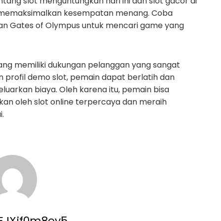
ang slot menguntungkan hari ini dan slot gacor di
 memaksimalkan kesempatan menang. Coba
s dan Gates of Olympus untuk mencari game yang
m yang memiliki dukungan pelanggan yang sangat
profil demo slot, pemain dapat berlatih dan
arkan biaya. Oleh karena itu, pemain bisa
n oleh slot online terpercaya dan meraih
.
8EJXjf0m8ov5