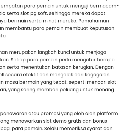
n kesempatan para pemain untuk menguji bermacam-
c serta slot pg soft, sehingga mereka dapat
gaya bermain serta minat mereka. Pemahaman
n membantu para pemain membuat keputusan
ta.
ainan merupakan langkah kunci untuk menjaga
an. Setiap para pemain perlu mengatur berapa
an serta menentukan batasan kerugian. Dengan
ll secara efektif dan mengelak dari kegagalan
an masa bermain yang tepat, seperti mencari slot
 hari, yang sering memberi peluang untuk menang
 penawaran atau promosi yang oleh oleh platform
m yang menawarkan slot demo gratis dan bonus
agi para pemain. Selalu memeriksa syarat dan