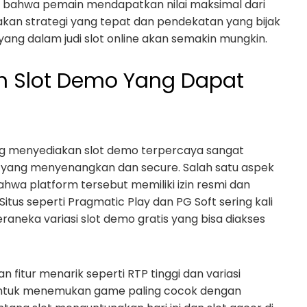
bahwa pemain mendapatkan nilai maksimal dari
an strategi yang tepat dan pendekatan yang bijak
g dalam judi slot online akan semakin mungkin.
 Slot Demo Yang Dapat
ang menyediakan slot demo terpercaya sangat
yang menyenangkan dan secure. Salah satu aspek
wa platform tersebut memiliki izin resmi dan
tus seperti Pragmatic Play dan PG Soft sering kali
aneka variasi slot demo gratis yang bisa diakses
fitur menarik seperti RTP tinggi dan variasi
ntuk menemukan game paling cocok dengan