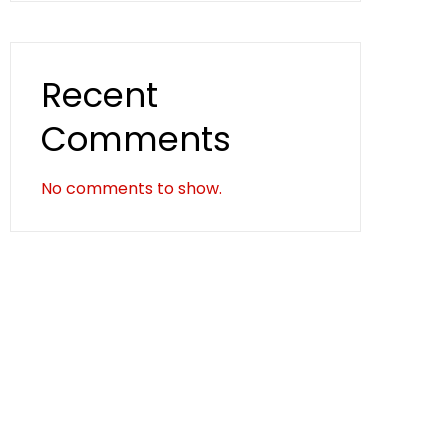
Recent
Comments
No comments to show.