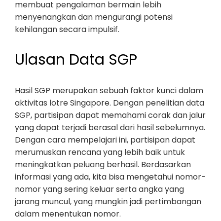
membuat pengalaman bermain lebih
menyenangkan dan mengurangi potensi
kehilangan secara impulsif.
Ulasan Data SGP
Hasil SGP merupakan sebuah faktor kunci dalam
aktivitas lotre Singapore. Dengan penelitian data
SGP, partisipan dapat memahami corak dan jalur
yang dapat terjadi berasal dari hasil sebelumnya.
Dengan cara mempelajari ini, partisipan dapat
merumuskan rencana yang lebih baik untuk
meningkatkan peluang berhasil. Berdasarkan
informasi yang ada, kita bisa mengetahui nomor-
nomor yang sering keluar serta angka yang
jarang muncul, yang mungkin jadi pertimbangan
dalam menentukan nomor.