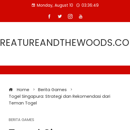
Skip
Monday, August 10
03:36:49
to
content
REATUREANDTHEWOODS.C
Home
Berita Games
Togel Singapura: Strategi dan Rekomendasi dari
Teman Togel
BERITA GAMES