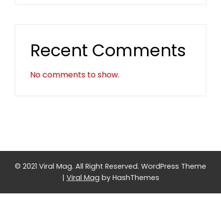
Recent Comments
No comments to show.
© 2021 Viral Mag. All Right Reserved.
WordPress Theme
|
Viral Mag
by HashThemes