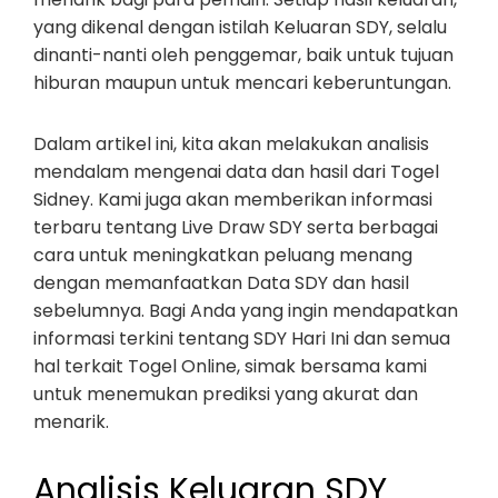
yang dikenal dengan istilah Keluaran SDY, selalu
dinanti-nanti oleh penggemar, baik untuk tujuan
hiburan maupun untuk mencari keberuntungan.
Dalam artikel ini, kita akan melakukan analisis
mendalam mengenai data dan hasil dari Togel
Sidney. Kami juga akan memberikan informasi
terbaru tentang Live Draw SDY serta berbagai
cara untuk meningkatkan peluang menang
dengan memanfaatkan Data SDY dan hasil
sebelumnya. Bagi Anda yang ingin mendapatkan
informasi terkini tentang SDY Hari Ini dan semua
hal terkait Togel Online, simak bersama kami
untuk menemukan prediksi yang akurat dan
menarik.
Analisis Keluaran SDY