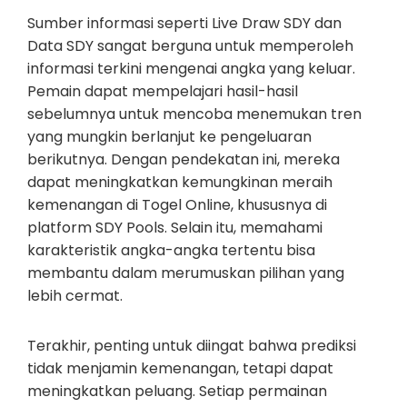
Sumber informasi seperti Live Draw SDY dan
Data SDY sangat berguna untuk memperoleh
informasi terkini mengenai angka yang keluar.
Pemain dapat mempelajari hasil-hasil
sebelumnya untuk mencoba menemukan tren
yang mungkin berlanjut ke pengeluaran
berikutnya. Dengan pendekatan ini, mereka
dapat meningkatkan kemungkinan meraih
kemenangan di Togel Online, khususnya di
platform SDY Pools. Selain itu, memahami
karakteristik angka-angka tertentu bisa
membantu dalam merumuskan pilihan yang
lebih cermat.
Terakhir, penting untuk diingat bahwa prediksi
tidak menjamin kemenangan, tetapi dapat
meningkatkan peluang. Setiap permainan