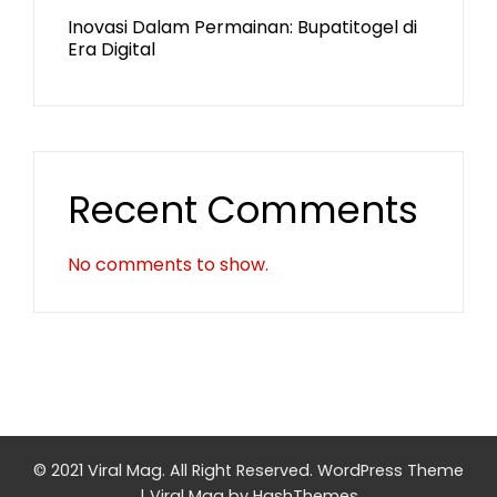
Inovasi Dalam Permainan: Bupatitogel di
Era Digital
Recent Comments
No comments to show.
© 2021 Viral Mag. All Right Reserved.
WordPress Theme
|
Viral Mag
by HashThemes