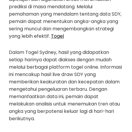
prediksi di masa mendatang. Melalui
pemahaman yang mendalam tentang data SDY,
pemain dapat menentukan angka-angka yang
sering muncul dan mengembangkan strategi
yang lebih efektif.
Togel
Dalam Togel Sydney, hasil yang didapatkan
setiap harinya dapat diakses dengan mudah
melalui berbagai platform togel online. Informasi
ini mencakup hasil live draw SDY yang
memberikan keakuratan dan kecepatan dalam
mengetahui pengeluaran terbaru. Dengan
memanfaatkan data ini, pemain dapat
melakukan analisis untuk menemukan tren atau
angka yang berpotensi keluar lagi di hari-hari
berikutnya.