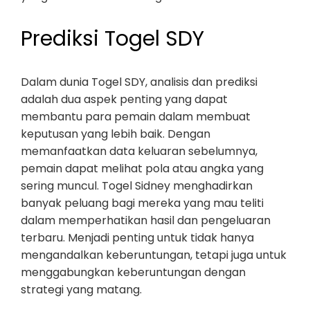
Prediksi Togel SDY
Dalam dunia Togel SDY, analisis dan prediksi
adalah dua aspek penting yang dapat
membantu para pemain dalam membuat
keputusan yang lebih baik. Dengan
memanfaatkan data keluaran sebelumnya,
pemain dapat melihat pola atau angka yang
sering muncul. Togel Sidney menghadirkan
banyak peluang bagi mereka yang mau teliti
dalam memperhatikan hasil dan pengeluaran
terbaru. Menjadi penting untuk tidak hanya
mengandalkan keberuntungan, tetapi juga untuk
menggabungkan keberuntungan dengan
strategi yang matang.