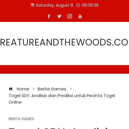
Skip
Saturday, August 8
06:09:40
to
content
REATUREANDTHEWOODS.C
Home
Berita Games
Togel SDY: Analisis dan Prediksi untuk Pecinta Togel
Online
BERITA GAMES