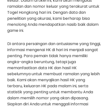
keluar. Dalam artikel ini, kami akan mengulas
ramalan dan nomor keluar yang terakurat untuk
Togel Hongkong hari ini. Dengan data dan
penelitian yang akurasi, kami berharap bisa
menolong Anda mendapatkan nasib baik dalam
game ini.
Di antara persaingan dan antusiasme yang tinggi,
informasi mengenai HK di hari ini menjadi sangat
penting. Para pemain tidak hanya memiliki
angka-angka beruntung, tetapi juga
memanfaatkan data HK dan hasil HK
sebelumnya untuk membuat ramalan yang lebih
baik. Kami akan menyajikan hasil HK yang
terbaru, keluaran HK pada malam ini, serta
statistik yang penting untuk membantu Anda
dalam memilih nomor yang akan dipasang.
Siapkan diri Anda untuk menggali informasi