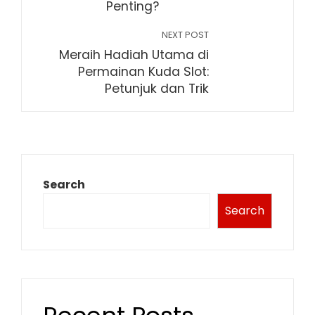
Penting?
NEXT POST
Meraih Hadiah Utama di
Permainan Kuda Slot:
Petunjuk dan Trik
Search
Search