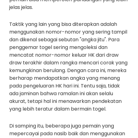
jelas jelas.
Taktik yang lain yang bisa diterapkan adalah
menggunakan nomor-nomor yang sering tampil
dan dikenal sebagai sebutan "angka jitu". Para
penggemar togel sering mengoleksi dan
mencatat nomor-nomor keluar HK dari draw
draw terakhir dalam rangka mencari corak yang
kemungkinan berulang. Dengan cara ini, mereka
berharap mendapatkan angka yang menang
pada pengeluaran HK hari ini. Tentu saja, tidak
ada jaminan bahwa ramalan ini akan selalu
akurat, tetapi hal ini menawarkan pendekatan
yang lebih teratur dalam bermain togel.
Di samping itu, beberapa juga pemain yang
mepercayai pada nasib baik dan menggunakan