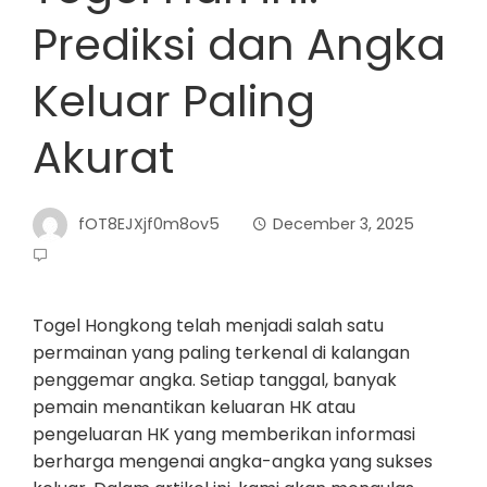
Prediksi dan Angka
Keluar Paling
Akurat
fOT8EJXjf0m8ov5
December 3, 2025
Togel Hongkong telah menjadi salah satu
permainan yang paling terkenal di kalangan
penggemar angka. Setiap tanggal, banyak
pemain menantikan keluaran HK atau
pengeluaran HK yang memberikan informasi
berharga mengenai angka-angka yang sukses