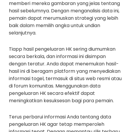
memberi mereka gambaran yang jelas tentang
hasil sebelumnya. Dengan menganalisis data ini,
pemain dapat merumuskan strategi yang lebih
baik dalam memilih angka untuk undian
selanjutnya.
Tiapp hasil pengeluaran HK sering diumumkan
secara berkala, dan informasi ini disimpan
dengan teratur. Anda dapat menemukan hasil-
hasil ini di beragam platform yang menyediakan
informasi togel, termasuk di situs web resmi atau
di forum komunitas. Menggunakan data
pengeluaran HK secara efektif dapat
meningkatkan kesuksesan bagi para pemain.
Terus perbarui informasi Anda tentang data
pengeluaran HK agar tetap memperoleh
informasi tepat. Dengan memantau rilis terbaru,