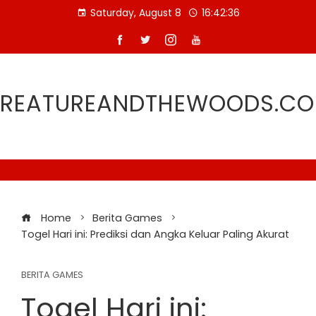
Skip
Saturday, August 8
16:42:36
to
content
REATUREANDTHEWOODS.C
Home
Berita Games
Togel Hari ini: Prediksi dan Angka Keluar Paling Akurat
BERITA GAMES
Togel Hari ini: