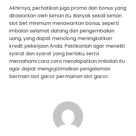
Akhirnya, perhatikan juga promo dan bonus yang
ditawarkan oleh laman itu. Banyak sekali laman
slot bet minimum menawarkan bonus, seperti
imbalan selamat datang dan pengembalian
uang, yang dapat menolong meningkatkan
kredit pekerjaan Anda. Pastikanlah agar meneliti
syarat dan syarat yang berlaku, serta
memahami cara cara mendapatkan imbalan itu
agar dapat mengoptimalkan pengalaman
bermain slot gacor permainan slot gacor.