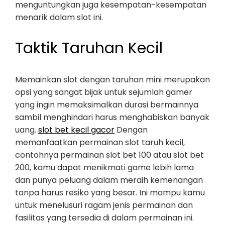
menguntungkan juga kesempatan-kesempatan
menarik dalam slot ini.
Taktik Taruhan Kecil
Memainkan slot dengan taruhan mini merupakan
opsi yang sangat bijak untuk sejumlah gamer
yang ingin memaksimalkan durasi bermainnya
sambil menghindari harus menghabiskan banyak
uang.
slot bet kecil gacor
Dengan
memanfaatkan permainan slot taruh kecil,
contohnya permainan slot bet 100 atau slot bet
200, kamu dapat menikmati game lebih lama
dan punya peluang dalam meraih kemenangan
tanpa harus resiko yang besar. Ini mampu kamu
untuk menelusuri ragam jenis permainan dan
fasilitas yang tersedia di dalam permainan ini.