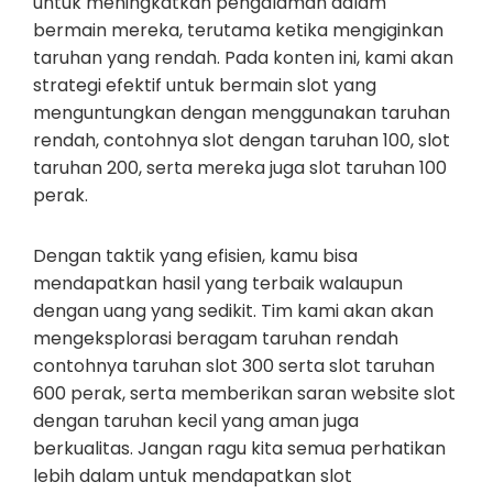
untuk meningkatkan pengalaman dalam
bermain mereka, terutama ketika mengiginkan
taruhan yang rendah. Pada konten ini, kami akan
strategi efektif untuk bermain slot yang
menguntungkan dengan menggunakan taruhan
rendah, contohnya slot dengan taruhan 100, slot
taruhan 200, serta mereka juga slot taruhan 100
perak.
Dengan taktik yang efisien, kamu bisa
mendapatkan hasil yang terbaik walaupun
dengan uang yang sedikit. Tim kami akan akan
mengeksplorasi beragam taruhan rendah
contohnya taruhan slot 300 serta slot taruhan
600 perak, serta memberikan saran website slot
dengan taruhan kecil yang aman juga
berkualitas. Jangan ragu kita semua perhatikan
lebih dalam untuk mendapatkan slot