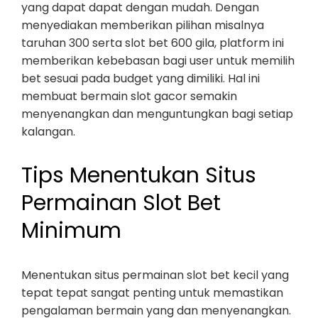
yang dapat dapat dengan mudah. Dengan
menyediakan memberikan pilihan misalnya
taruhan 300 serta slot bet 600 gila, platform ini
memberikan kebebasan bagi user untuk memilih
bet sesuai pada budget yang dimiliki. Hal ini
membuat bermain slot gacor semakin
menyenangkan dan menguntungkan bagi setiap
kalangan.
Tips Menentukan Situs
Permainan Slot Bet
Minimum
Menentukan situs permainan slot bet kecil yang
tepat tepat sangat penting untuk memastikan
pengalaman bermain yang dan menyenangkan.