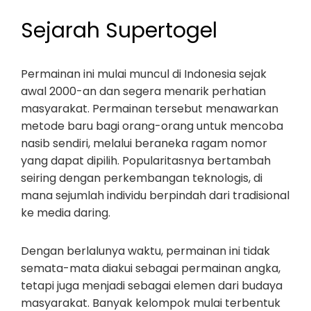
Sejarah Supertogel
Permainan ini mulai muncul di Indonesia sejak
awal 2000-an dan segera menarik perhatian
masyarakat. Permainan tersebut menawarkan
metode baru bagi orang-orang untuk mencoba
nasib sendiri, melalui beraneka ragam nomor
yang dapat dipilih. Popularitasnya bertambah
seiring dengan perkembangan teknologis, di
mana sejumlah individu berpindah dari tradisional
ke media daring.
Dengan berlalunya waktu, permainan ini tidak
semata-mata diakui sebagai permainan angka,
tetapi juga menjadi sebagai elemen dari budaya
masyarakat. Banyak kelompok mulai terbentuk