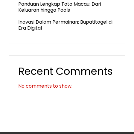
Panduan Lengkap Toto Macau: Dari
Keluaran hingga Pools
Inovasi Dalam Permainan: Bupatitogel di
Era Digital
Recent Comments
No comments to show.