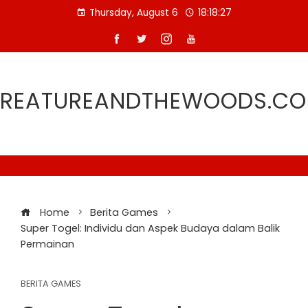
Skip
Thursday, August 6
18:18:28
to
content
REATUREANDTHEWOODS.C
Home
Berita Games
Super Togel: Individu dan Aspek Budaya dalam Balik
Permainan
BERITA GAMES