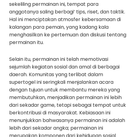
sekeliling permainan ini, tempat para
anggotanya saling berbagi’ tips, riset, dan taktik.
Hal ini menciptakan atmosfer kebersamaan di
kalangan para pemain, yang kadang kala
menghasilkan ke pertemuan dan diskusi tentang
permainan itu.
Selain itu, permainan ini telah memotivasi
sejumlah kegiatan sosial dan amal di berbagai
daerah. Komunitas yang terlibat dalam
supertogel ini seringkali menjalankan acara
dengan tujuan untuk membantu mereka yang
membutuhkan, menjadikan permainan ini lebih
dari sekadar game, tetapi sebagai tempat untuk
berkontribusi di masyarakat. Kebiasaan ini
menunjukkan bahwasanya permainan ini adalah
lebih dari sekadar angka; permainan ini
merupakan komponen dari kehidupan sosial