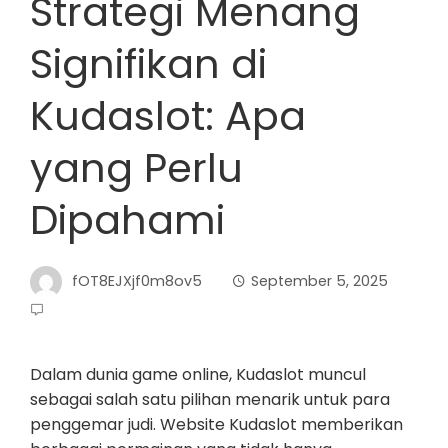
Strategi Menang
Signifikan di
Kudaslot: Apa
yang Perlu
Dipahami
fOT8EJXjf0m8ov5
September 5, 2025
Dalam dunia game online, Kudaslot muncul
sebagai salah satu pilihan menarik untuk para
penggemar judi. Website Kudaslot memberikan