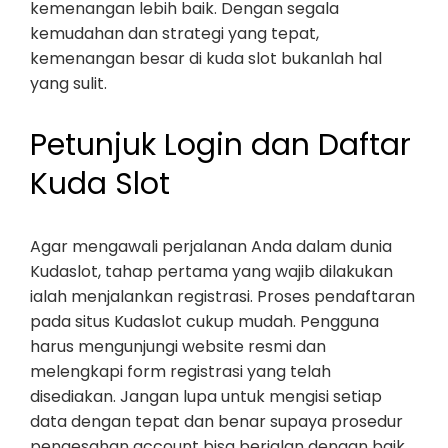
kemenangan lebih baik. Dengan segala
kemudahan dan strategi yang tepat,
kemenangan besar di kuda slot bukanlah hal
yang sulit.
Petunjuk Login dan Daftar
Kuda Slot
Agar mengawali perjalanan Anda dalam dunia
Kudaslot, tahap pertama yang wajib dilakukan
ialah menjalankan registrasi. Proses pendaftaran
pada situs Kudaslot cukup mudah. Pengguna
harus mengunjungi website resmi dan
melengkapi form registrasi yang telah
disediakan. Jangan lupa untuk mengisi setiap
data dengan tepat dan benar supaya prosedur
pengesahan account bisa berjalan dengan baik.