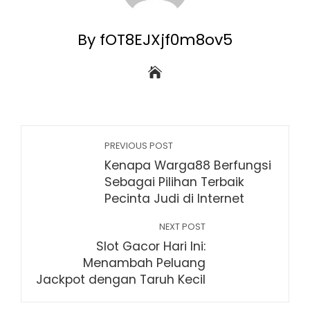
By fOT8EJXjf0m8ov5
PREVIOUS POST
Kenapa Warga88 Berfungsi
Sebagai Pilihan Terbaik
Pecinta Judi di Internet
NEXT POST
Slot Gacor Hari Ini:
Menambah Peluang
Jackpot dengan Taruh Kecil