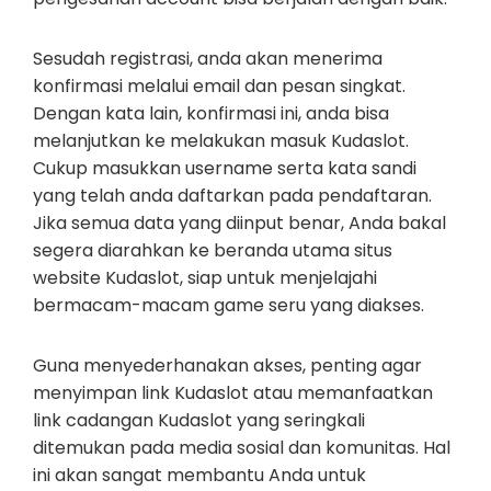
Sesudah registrasi, anda akan menerima
konfirmasi melalui email dan pesan singkat.
Dengan kata lain, konfirmasi ini, anda bisa
melanjutkan ke melakukan masuk Kudaslot.
Cukup masukkan username serta kata sandi
yang telah anda daftarkan pada pendaftaran.
Jika semua data yang diinput benar, Anda bakal
segera diarahkan ke beranda utama situs
website Kudaslot, siap untuk menjelajahi
bermacam-macam game seru yang diakses.
Guna menyederhanakan akses, penting agar
menyimpan link Kudaslot atau memanfaatkan
link cadangan Kudaslot yang seringkali
ditemukan pada media sosial dan komunitas. Hal
ini akan sangat membantu Anda untuk