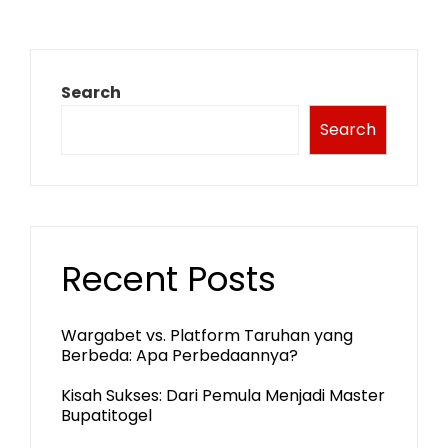
Search
Search
Recent Posts
Wargabet vs. Platform Taruhan yang
Berbeda: Apa Perbedaannya?
Kisah Sukses: Dari Pemula Menjadi Master
Bupatitogel