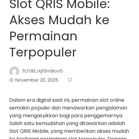
Slot QRIS Mobile:
Akses Mudah ke
Permainan
Terpopuler
fOT8EJXjf0m8ov5
November 20, 2025
Dalam era digital saat ini, permainan slot online
semakin populer dan menawarkan pengalaman
yang mengasyikkan bagi para penggemarnya.
Salah satu kemudahan yang ditawarkan adalah
Slot QRIS Mobile, yang memberikan akses mudah
ke berbagai permainan slot terpopuler. Dengan