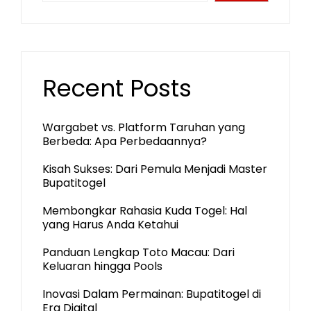
Recent Posts
Wargabet vs. Platform Taruhan yang
Berbeda: Apa Perbedaannya?
Kisah Sukses: Dari Pemula Menjadi Master
Bupatitogel
Membongkar Rahasia Kuda Togel: Hal
yang Harus Anda Ketahui
Panduan Lengkap Toto Macau: Dari
Keluaran hingga Pools
Inovasi Dalam Permainan: Bupatitogel di
Era Digital