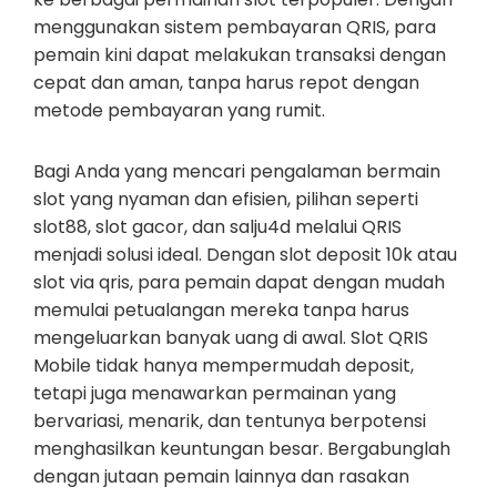
menggunakan sistem pembayaran QRIS, para
pemain kini dapat melakukan transaksi dengan
cepat dan aman, tanpa harus repot dengan
metode pembayaran yang rumit.
Bagi Anda yang mencari pengalaman bermain
slot yang nyaman dan efisien, pilihan seperti
slot88, slot gacor, dan salju4d melalui QRIS
menjadi solusi ideal. Dengan slot deposit 10k atau
slot via qris, para pemain dapat dengan mudah
memulai petualangan mereka tanpa harus
mengeluarkan banyak uang di awal. Slot QRIS
Mobile tidak hanya mempermudah deposit,
tetapi juga menawarkan permainan yang
bervariasi, menarik, dan tentunya berpotensi
menghasilkan keuntungan besar. Bergabunglah
dengan jutaan pemain lainnya dan rasakan