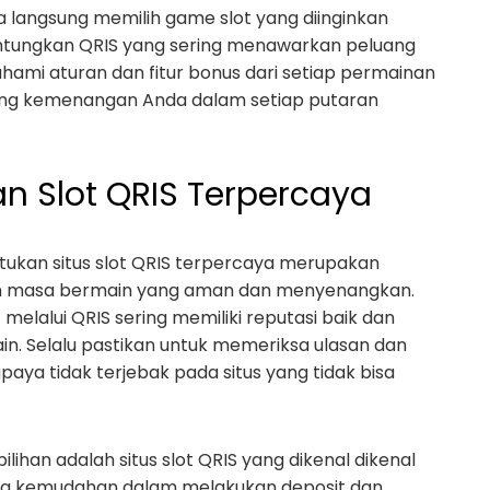
a langsung memilih game slot yang diinginkan
untungkan QRIS yang sering menawarkan peluang
hami aturan dan fitur bonus dari setiap permainan
ang kemenangan Anda dalam setiap putaran
n Slot QRIS Terpercaya
ukan situs slot QRIS terpercaya merupakan
an masa bermain yang aman dan menyenangkan.
elalui QRIS sering memiliki reputasi baik dan
. Selalu pastikan untuk memeriksa ulasan dan
paya tidak terjebak pada situs yang tidak bisa
ilihan adalah situs slot QRIS yang dikenal dikenal
rta kemudahan dalam melakukan deposit dan