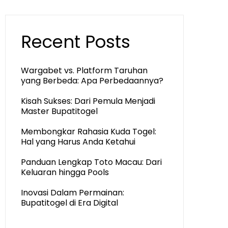
Recent Posts
Wargabet vs. Platform Taruhan
yang Berbeda: Apa Perbedaannya?
Kisah Sukses: Dari Pemula Menjadi
Master Bupatitogel
Membongkar Rahasia Kuda Togel:
Hal yang Harus Anda Ketahui
Panduan Lengkap Toto Macau: Dari
Keluaran hingga Pools
Inovasi Dalam Permainan:
Bupatitogel di Era Digital