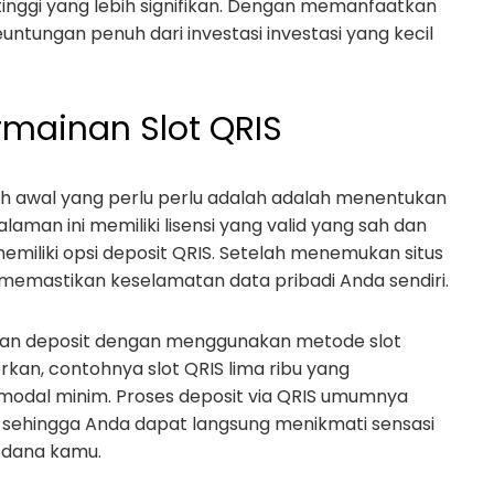
nggi yang lebih signifikan. Dengan memanfaatkan
ntungan penuh dari investasi investasi yang kecil
mainan Slot QRIS
ah awal yang perlu perlu adalah adalah menentukan
alaman ini memiliki lisensi yang valid yang sah dan
iliki opsi deposit QRIS. Setelah menemukan situs
k memastikan keselamatan data pribadi Anda sendiri.
kan deposit dengan menggunakan metode slot
orkan, contohnya slot QRIS lima ribu yang
al minim. Proses deposit via QRIS umumnya
 sehingga Anda dapat langsung menikmati sensasi
 dana kamu.