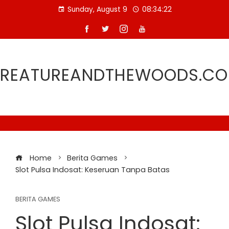
Skip
Sunday, August 9
08:34:22
to
content
REATUREANDTHEWOODS.C
Home
Berita Games
Slot Pulsa Indosat: Keseruan Tanpa Batas
BERITA GAMES
Slot Pulsa Indosat: