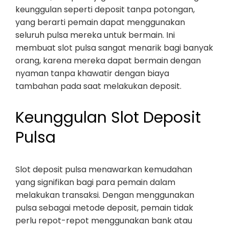
keunggulan seperti deposit tanpa potongan,
yang berarti pemain dapat menggunakan
seluruh pulsa mereka untuk bermain. Ini
membuat slot pulsa sangat menarik bagi banyak
orang, karena mereka dapat bermain dengan
nyaman tanpa khawatir dengan biaya
tambahan pada saat melakukan deposit.
Keunggulan Slot Deposit
Pulsa
Slot deposit pulsa menawarkan kemudahan
yang signifikan bagi para pemain dalam
melakukan transaksi. Dengan menggunakan
pulsa sebagai metode deposit, pemain tidak
perlu repot-repot menggunakan bank atau