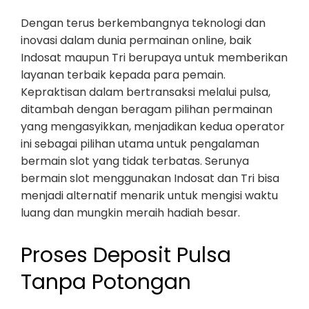
Dengan terus berkembangnya teknologi dan
inovasi dalam dunia permainan online, baik
Indosat maupun Tri berupaya untuk memberikan
layanan terbaik kepada para pemain.
Kepraktisan dalam bertransaksi melalui pulsa,
ditambah dengan beragam pilihan permainan
yang mengasyikkan, menjadikan kedua operator
ini sebagai pilihan utama untuk pengalaman
bermain slot yang tidak terbatas. Serunya
bermain slot menggunakan Indosat dan Tri bisa
menjadi alternatif menarik untuk mengisi waktu
luang dan mungkin meraih hadiah besar.
Proses Deposit Pulsa
Tanpa Potongan