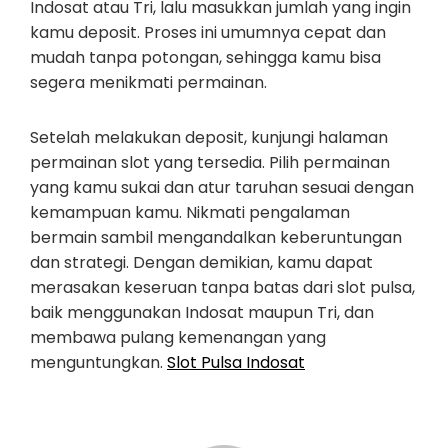
Indosat atau Tri, lalu masukkan jumlah yang ingin
kamu deposit. Proses ini umumnya cepat dan
mudah tanpa potongan, sehingga kamu bisa
segera menikmati permainan.
Setelah melakukan deposit, kunjungi halaman
permainan slot yang tersedia. Pilih permainan
yang kamu sukai dan atur taruhan sesuai dengan
kemampuan kamu. Nikmati pengalaman
bermain sambil mengandalkan keberuntungan
dan strategi. Dengan demikian, kamu dapat
merasakan keseruan tanpa batas dari slot pulsa,
baik menggunakan Indosat maupun Tri, dan
membawa pulang kemenangan yang
menguntungkan.
Slot Pulsa Indosat