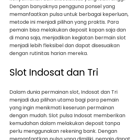
Dengan banyaknya pengguna ponsel yang
memanfaatkan pulsa untuk berbagai keperluan,
metode ini menjadi pilihan yang praktis. Para
pemain bisa melakukan deposit kapan saja dan
di mana saja, menjadikan kegiatan bermain slot
menjadi lebih fleksibel dan dapat disesuaikan
dengan rutinitas harian mereka.
Slot Indosat dan Tri
Dalam dunia permainan slot, Indosat dan Tri
menjadi dua pilihan utama bagi para pemain
yang ingin menikmati keseruan permainan
dengan mudah. Slot pulsa Indosat memberikan
kemudahan dalam melakukan deposit tanpa
perlu menggunakan rekening bank. Dengan
memanfaatkan pulsa yang dimiliki, pemain dapat