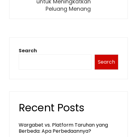
untuk Meningkatkan
Peluang Menang
Search
Search
Recent Posts
Wargabet vs. Platform Taruhan yang
Berbeda: Apa Perbedaannya?