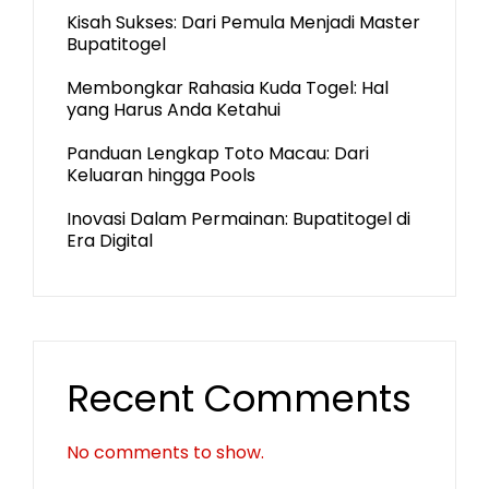
Kisah Sukses: Dari Pemula Menjadi Master
Bupatitogel
Membongkar Rahasia Kuda Togel: Hal
yang Harus Anda Ketahui
Panduan Lengkap Toto Macau: Dari
Keluaran hingga Pools
Inovasi Dalam Permainan: Bupatitogel di
Era Digital
Recent Comments
No comments to show.