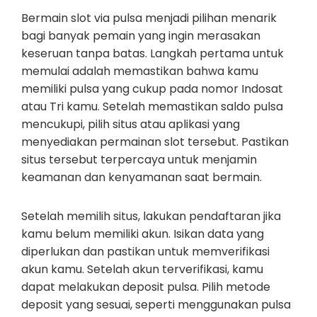
Bermain slot via pulsa menjadi pilihan menarik
bagi banyak pemain yang ingin merasakan
keseruan tanpa batas. Langkah pertama untuk
memulai adalah memastikan bahwa kamu
memiliki pulsa yang cukup pada nomor Indosat
atau Tri kamu. Setelah memastikan saldo pulsa
mencukupi, pilih situs atau aplikasi yang
menyediakan permainan slot tersebut. Pastikan
situs tersebut terpercaya untuk menjamin
keamanan dan kenyamanan saat bermain.
Setelah memilih situs, lakukan pendaftaran jika
kamu belum memiliki akun. Isikan data yang
diperlukan dan pastikan untuk memverifikasi
akun kamu. Setelah akun terverifikasi, kamu
dapat melakukan deposit pulsa. Pilih metode
deposit yang sesuai, seperti menggunakan pulsa