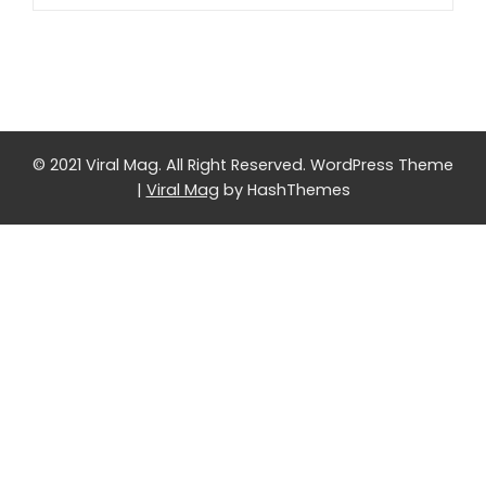
© 2021 Viral Mag. All Right Reserved.
WordPress Theme
|
Viral Mag
by HashThemes