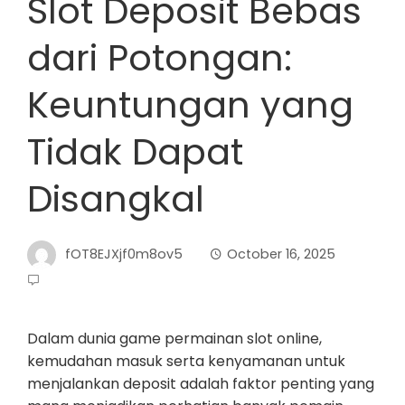
Slot Deposit Bebas
dari Potongan:
Keuntungan yang
Tidak Dapat
Disangkal
fOT8EJXjf0m8ov5
October 16, 2025
Dalam dunia game permainan slot online,
kemudahan masuk serta kenyamanan untuk
menjalankan deposit adalah faktor penting yang