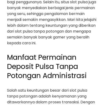
bagi penggunanya. Selain itu, situs slot pulsa juga
banyak menyediakan berbagai jenis permainan
yang seru, sehingga pengalaman bermain
menjadi semakin mengasyikkan. Mari kita jelajahi
lebih dalam tentang keuntungan yang diberikan
dari slot pulsa tanpa potongan dan mengapa
semakin banyak banyak gamer yang beralih
kepada cara ini.
Manfaat Permainan
Deposit Pulsa Tanpa
Potongan Administrasi
Salah satu keuntungan besar dari slot pulsa
tanpa potongan adalah kenyamanan yang
ditawarkannya dalam proses transaksi. Dengan