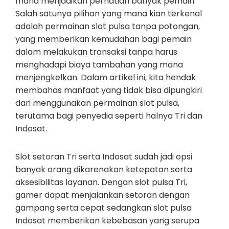
mana menjadikan perhatian banyak pemain.
Salah satunya pilihan yang mana kian terkenal
adalah permainan slot pulsa tanpa potongan,
yang memberikan kemudahan bagi pemain
dalam melakukan transaksi tanpa harus
menghadapi biaya tambahan yang mana
menjengkelkan. Dalam artikel ini, kita hendak
membahas manfaat yang tidak bisa dipungkiri
dari menggunakan permainan slot pulsa,
terutama bagi penyedia seperti halnya Tri dan
Indosat.
Slot setoran Tri serta Indosat sudah jadi opsi
banyak orang dikarenakan ketepatan serta
aksesibilitas layanan. Dengan slot pulsa Tri,
gamer dapat menjalankan setoran dengan
gampang serta cepat sedangkan slot pulsa
Indosat memberikan kebebasan yang serupa