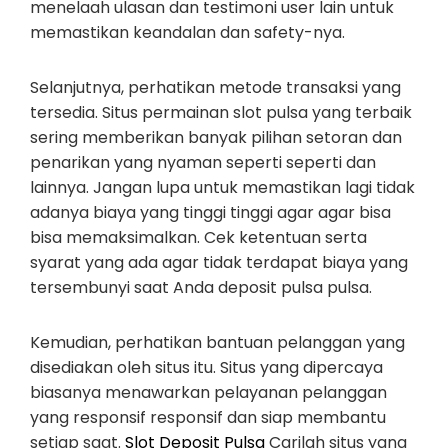
menelaah ulasan dan testimoni user lain untuk
memastikan keandalan dan safety-nya.
Selanjutnya, perhatikan metode transaksi yang
tersedia. Situs permainan slot pulsa yang terbaik
sering memberikan banyak pilihan setoran dan
penarikan yang nyaman seperti seperti dan
lainnya. Jangan lupa untuk memastikan lagi tidak
adanya biaya yang tinggi tinggi agar agar bisa
bisa memaksimalkan. Cek ketentuan serta
syarat yang ada agar tidak terdapat biaya yang
tersembunyi saat Anda deposit pulsa pulsa.
Kemudian, perhatikan bantuan pelanggan yang
disediakan oleh situs itu. Situs yang dipercaya
biasanya menawarkan pelayanan pelanggan
yang responsif responsif dan siap membantu
setiap saat.
Slot Deposit Pulsa
Carilah situs yang