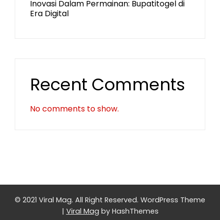
Inovasi Dalam Permainan: Bupatitogel di
Era Digital
Recent Comments
No comments to show.
© 2021 Viral Mag. All Right Reserved.
WordPress Theme
|
Viral Mag
by HashThemes