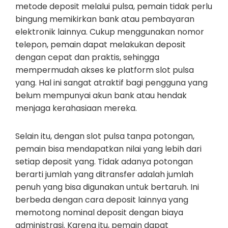
metode deposit melalui pulsa, pemain tidak perlu
bingung memikirkan bank atau pembayaran
elektronik lainnya. Cukup menggunakan nomor
telepon, pemain dapat melakukan deposit
dengan cepat dan praktis, sehingga
mempermudah akses ke platform slot pulsa
yang. Hal ini sangat atraktif bagi pengguna yang
belum mempunyai akun bank atau hendak
menjaga kerahasiaan mereka.
Selain itu, dengan slot pulsa tanpa potongan,
pemain bisa mendapatkan nilai yang lebih dari
setiap deposit yang. Tidak adanya potongan
berarti jumlah yang ditransfer adalah jumlah
penuh yang bisa digunakan untuk bertaruh. Ini
berbeda dengan cara deposit lainnya yang
memotong nominal deposit dengan biaya
administrasi. Karena itu, pemain dapat