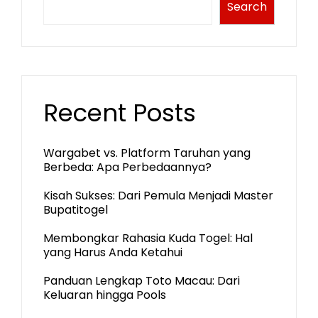
Search
Recent Posts
Wargabet vs. Platform Taruhan yang
Berbeda: Apa Perbedaannya?
Kisah Sukses: Dari Pemula Menjadi Master
Bupatitogel
Membongkar Rahasia Kuda Togel: Hal
yang Harus Anda Ketahui
Panduan Lengkap Toto Macau: Dari
Keluaran hingga Pools