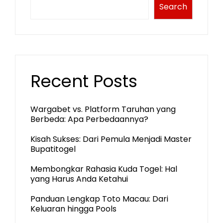
Search
Recent Posts
Wargabet vs. Platform Taruhan yang
Berbeda: Apa Perbedaannya?
Kisah Sukses: Dari Pemula Menjadi Master
Bupatitogel
Membongkar Rahasia Kuda Togel: Hal
yang Harus Anda Ketahui
Panduan Lengkap Toto Macau: Dari
Keluaran hingga Pools