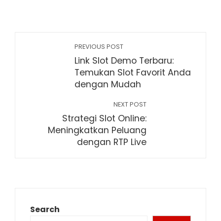
PREVIOUS POST
Link Slot Demo Terbaru:
Temukan Slot Favorit Anda
dengan Mudah
NEXT POST
Strategi Slot Online:
Meningkatkan Peluang
dengan RTP Live
Search