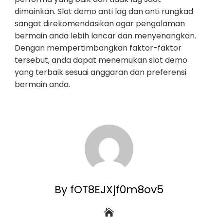
dimainkan. Slot demo anti lag dan anti rungkad
sangat direkomendasikan agar pengalaman
bermain anda lebih lancar dan menyenangkan.
Dengan mempertimbangkan faktor-faktor
tersebut, anda dapat menemukan slot demo
yang terbaik sesuai anggaran dan preferensi
bermain anda.
By fOT8EJXjf0m8ov5