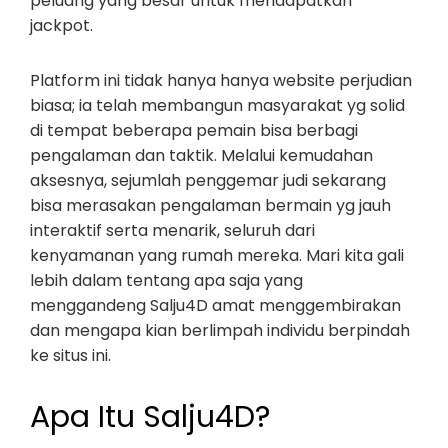
peluang yang besar untuk mendapatkan
jackpot.
Platform ini tidak hanya hanya website perjudian
biasa; ia telah membangun masyarakat yg solid
di tempat beberapa pemain bisa berbagi
pengalaman dan taktik. Melalui kemudahan
aksesnya, sejumlah penggemar judi sekarang
bisa merasakan pengalaman bermain yg jauh
interaktif serta menarik, seluruh dari
kenyamanan yang rumah mereka. Mari kita gali
lebih dalam tentang apa saja yang
menggandeng Salju4D amat menggembirakan
dan mengapa kian berlimpah individu berpindah
ke situs ini.
Apa Itu Salju4D?