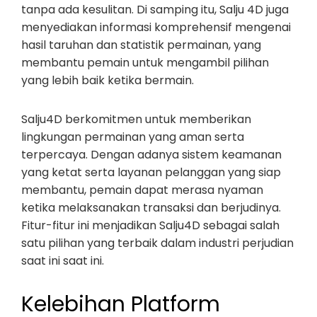
tanpa ada kesulitan. Di samping itu, Salju 4D juga
menyediakan informasi komprehensif mengenai
hasil taruhan dan statistik permainan, yang
membantu pemain untuk mengambil pilihan
yang lebih baik ketika bermain.
Salju4D berkomitmen untuk memberikan
lingkungan permainan yang aman serta
terpercaya. Dengan adanya sistem keamanan
yang ketat serta layanan pelanggan yang siap
membantu, pemain dapat merasa nyaman
ketika melaksanakan transaksi dan berjudinya.
Fitur-fitur ini menjadikan Salju4D sebagai salah
satu pilihan yang terbaik dalam industri perjudian
saat ini saat ini.
Kelebihan Platform