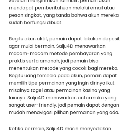
Setelah mengirimkan formulir, pemain akan
mendapat pemberitahuan melalui email atau
pesan singkat, yang tanda bahwa akun mereka
sudah berfungsi dibuat.
Begitu akun aktif, pemain dapat lakukan deposit
agar mulai bermain. Salju4D menawarkan
macam-macam metode pembayaran yang
praktis serta amanah, jadi pemain bisa
menentukan metode yang cocok bagi mereka.
Begitu uang tersedia pada akun, pemain dapat
memilih tipe permainan yang ingin dirinya ikut,
misalnya togel atau permainan kasino yang
lainnya. Salju4D menawarkan antarmuka yang
sangat user-friendly, jadi pemain dapat dengan
mudah menavigasi pilihan permainan yang ada.
Ketika bermain, Salju4D masih menyediakan