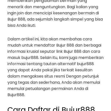
memberikan pengalaman bermain yang
menarik dan menguntungkan. Bagi kalian yang
ingin join dan mencicipi kesenangan bermain di
Bujur 888, ada sejumlah langkah simpel yang bisa
bisa Anda ikuti.
Dalam artikel ini, kita akan membahas cara
mudah untuk mendaftar Bujur 888 dan berbagai
informasi krusial seputar link Bujur 888 dan cara
masuk bujur888. Selain itu, kami juga memberikan
informasi tentang tautan alternatif bujur888
yang dapat Anda pakai jika terkait kesulitan
dalam mengakses situs resmi Dengan petunjuk
yang tegas dan sederhana, Anda akan memulai
memulai petualangan permainan Anda di
Bujur888.
Cara Daftar di Bujur888