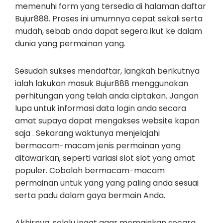
memenuhi form yang tersedia di halaman daftar
Bujur888. Proses ini umumnya cepat sekali serta
mudah, sebab anda dapat segera ikut ke dalam
dunia yang permainan yang.
Sesudah sukses mendaftar, langkah berikutnya
ialah lakukan masuk Bujur888 menggunakan
perhitungan yang telah anda ciptakan. Jangan
lupa untuk informasi data login anda secara
amat supaya dapat mengakses website kapan
saja . Sekarang waktunya menjelajahi
bermacam-macam jenis permainan yang
ditawarkan, seperti variasi slot slot yang amat
populer. Cobalah bermacam-macam
permainan untuk yang yang paling anda sesuai
serta padu dalam gaya bermain Anda.
Akhirnya, selalu ingat agar memainkan secara