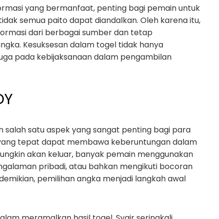
rmasi yang bermanfaat, penting bagi pemain untuk
tidak semua paito dapat diandalkan. Oleh karena itu,
ormasi dari berbagai sumber dan tetap
ngka. Kesuksesan dalam togel tidak hanya
 juga pada kebijaksanaan dalam pengambilan
DY
 salah satu aspek yang sangat penting bagi para
 yang tepat dapat membawa keberuntungan dalam
ungkin akan keluar, banyak pemain menggunakan
 pengalaman pribadi, atau bahkan mengikuti bocoran
emikian, pemilihan angka menjadi langkah awal
dalam meramalkan hasil togel. Syair seringkali