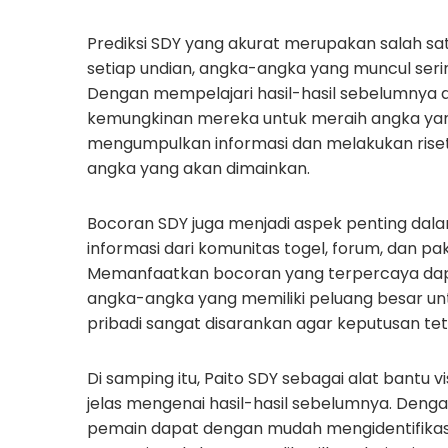
Prediksi SDY yang akurat merupakan salah sa
setiap undian, angka-angka yang muncul sering 
Dengan mempelajari hasil-hasil sebelumnya 
kemungkinan mereka untuk meraih angka yang 
mengumpulkan informasi dan melakukan ris
angka yang akan dimainkan.
Bocoran SDY juga menjadi aspek penting dala
informasi dari komunitas togel, forum, dan 
Memanfaatkan bocoran yang terpercaya da
angka-angka yang memiliki peluang besar un
pribadi sangat disarankan agar keputusan te
Di samping itu, Paito SDY sebagai alat bantu
jelas mengenai hasil-hasil sebelumnya. Denga
pemain dapat dengan mudah mengidentifikasi 