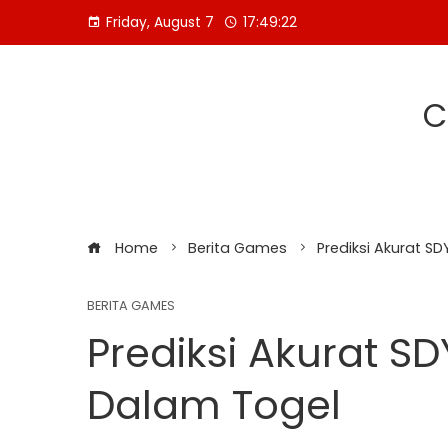
Skip
Friday, August 7
17:49:23
to
content
C
Home
Berita Games
Prediksi Akurat S
BERITA GAMES
Prediksi Akurat SD
Dalam Togel