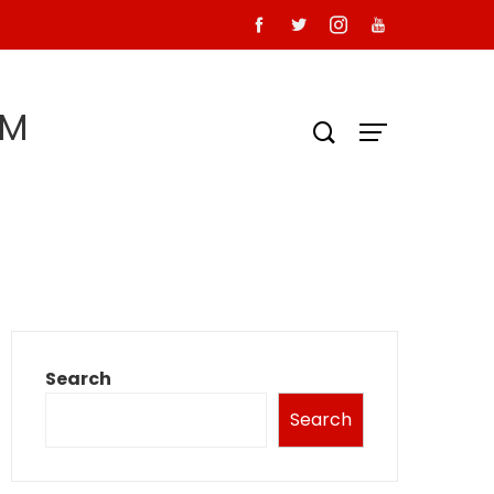
OM
Search
Search