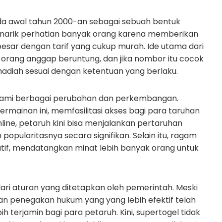
ada awal tahun 2000-an sebagai sebuah bentuk
i menarik perhatian banyak orang karena memberikan
ar dengan tarif yang cukup murah. Ide utama dari
 orang anggap beruntung, dan jika nombor itu cocok
adiah sesuai dengan ketentuan yang berlaku.
alami berbagai perubahan dan perkembangan.
rmainan ini, memfasilitasi akses bagi para taruhan
nline, petaruh kini bisa menjalankan pertaruhan
opularitasnya secara signifikan. Selain itu, ragam
atif, mendatangkan minat lebih banyak orang untuk
ari aturan yang ditetapkan oleh pemerintah. Meski
 dan penegakan hukum yang yang lebih efektif telah
terjamin bagi para petaruh. Kini, supertogel tidak