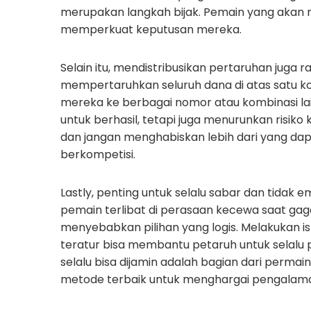
merupakan langkah bijak. Pemain yang akan 
memperkuat keputusan mereka.
Selain itu, mendistribusikan pertaruhan juga 
mempertaruhkan seluruh dana di atas satu k
mereka ke berbagai nomor atau kombinasi lai
untuk berhasil, tetapi juga menurunkan risiko
dan jangan menghabiskan lebih dari yang dap
berkompetisi.
Lastly, penting untuk selalu sabar dan tidak 
pemain terlibat di perasaan kecewa saat gag
menyebabkan pilihan yang logis. Melakukan is
teratur bisa membantu petaruh untuk selalu
selalu bisa dijamin adalah bagian dari perma
metode terbaik untuk menghargai pengalama