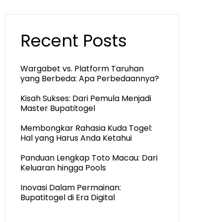
Recent Posts
Wargabet vs. Platform Taruhan
yang Berbeda: Apa Perbedaannya?
Kisah Sukses: Dari Pemula Menjadi
Master Bupatitogel
Membongkar Rahasia Kuda Togel:
Hal yang Harus Anda Ketahui
Panduan Lengkap Toto Macau: Dari
Keluaran hingga Pools
Inovasi Dalam Permainan:
Bupatitogel di Era Digital