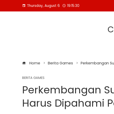
Skip
Thursday, August 6
19:15:31
to
content
C
Home
Berita Games
Perkembangan Sup
BERITA GAMES
Perkembangan Sup
Harus Dipahami 