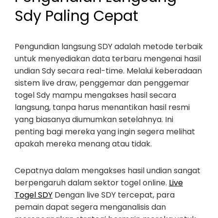
Sdy Paling Cepat
Pengundian langsung SDY adalah metode terbaik
untuk menyediakan data terbaru mengenai hasil
undian Sdy secara real-time. Melalui keberadaan
sistem live draw, penggemar dan penggemar
togel Sdy mampu mengakses hasil secara
langsung, tanpa harus menantikan hasil resmi
yang biasanya diumumkan setelahnya. Ini
penting bagi mereka yang ingin segera melihat
apakah mereka menang atau tidak.
Cepatnya dalam mengakses hasil undian sangat
berpengaruh dalam sektor togel online.
Live
Togel SDY
Dengan live SDY tercepat, para
pemain dapat segera menganalisis dan