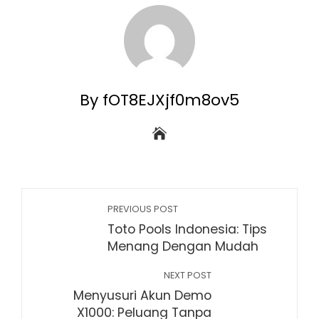
By fOT8EJXjf0m8ov5
PREVIOUS POST
Toto Pools Indonesia: Tips
Menang Dengan Mudah
NEXT POST
Menyusuri Akun Demo
X1000: Peluang Tanpa