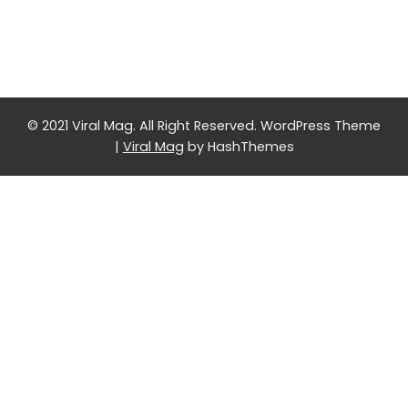
© 2021 Viral Mag. All Right Reserved.
WordPress Theme
|
Viral Mag
by HashThemes