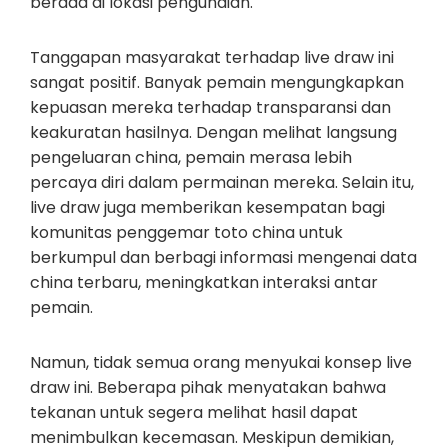
berada di lokasi pengundian.
Tanggapan masyarakat terhadap live draw ini
sangat positif. Banyak pemain mengungkapkan
kepuasan mereka terhadap transparansi dan
keakuratan hasilnya. Dengan melihat langsung
pengeluaran china, pemain merasa lebih
percaya diri dalam permainan mereka. Selain itu,
live draw juga memberikan kesempatan bagi
komunitas penggemar toto china untuk
berkumpul dan berbagi informasi mengenai data
china terbaru, meningkatkan interaksi antar
pemain.
Namun, tidak semua orang menyukai konsep live
draw ini. Beberapa pihak menyatakan bahwa
tekanan untuk segera melihat hasil dapat
menimbulkan kecemasan. Meskipun demikian,