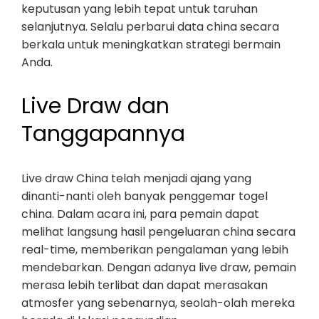
keputusan yang lebih tepat untuk taruhan
selanjutnya. Selalu perbarui data china secara
berkala untuk meningkatkan strategi bermain
Anda.
Live Draw dan
Tanggapannya
Live draw China telah menjadi ajang yang
dinanti-nanti oleh banyak penggemar togel
china. Dalam acara ini, para pemain dapat
melihat langsung hasil pengeluaran china secara
real-time, memberikan pengalaman yang lebih
mendebarkan. Dengan adanya live draw, pemain
merasa lebih terlibat dan dapat merasakan
atmosfer yang sebenarnya, seolah-olah mereka