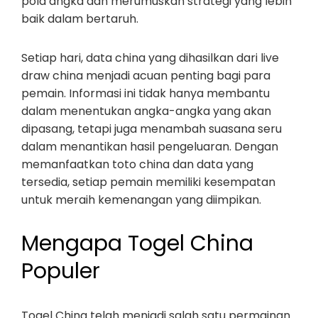
pola angka dan merumuskan strategi yang lebih
baik dalam bertaruh.
Setiap hari, data china yang dihasilkan dari live
draw china menjadi acuan penting bagi para
pemain. Informasi ini tidak hanya membantu
dalam menentukan angka-angka yang akan
dipasang, tetapi juga menambah suasana seru
dalam menantikan hasil pengeluaran. Dengan
memanfaatkan toto china dan data yang
tersedia, setiap pemain memiliki kesempatan
untuk meraih kemenangan yang diimpikan.
Mengapa Togel China
Populer
Togel China telah menjadi salah satu permainan