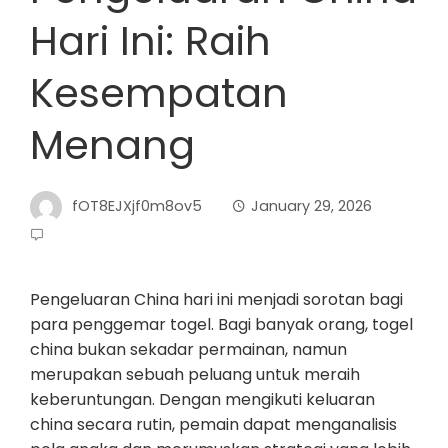
Hari Ini: Raih
Kesempatan
Menang
fOT8EJXjf0m8ov5
January 29, 2026
Pengeluaran China hari ini menjadi sorotan bagi
para penggemar togel. Bagi banyak orang, togel
china bukan sekadar permainan, namun
merupakan sebuah peluang untuk meraih
keberuntungan. Dengan mengikuti keluaran
china secara rutin, pemain dapat menganalisis