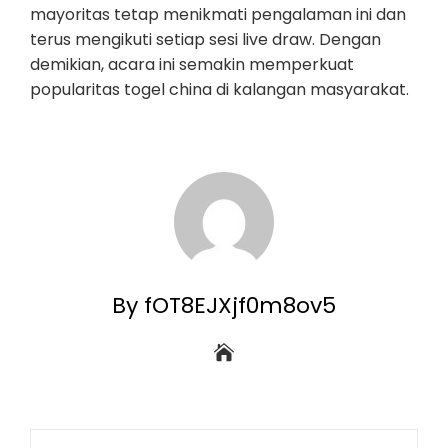
mayoritas tetap menikmati pengalaman ini dan
terus mengikuti setiap sesi live draw. Dengan
demikian, acara ini semakin memperkuat
popularitas togel china di kalangan masyarakat.
By fOT8EJXjf0m8ov5