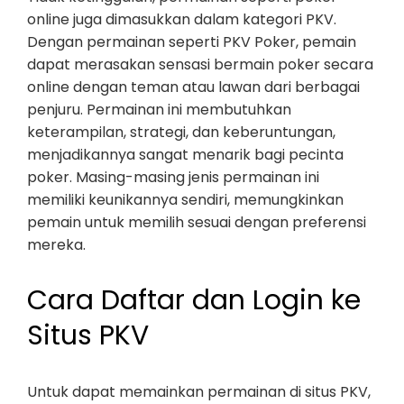
online juga dimasukkan dalam kategori PKV.
Dengan permainan seperti PKV Poker, pemain
dapat merasakan sensasi bermain poker secara
online dengan teman atau lawan dari berbagai
penjuru. Permainan ini membutuhkan
keterampilan, strategi, dan keberuntungan,
menjadikannya sangat menarik bagi pecinta
poker. Masing-masing jenis permainan ini
memiliki keunikannya sendiri, memungkinkan
pemain untuk memilih sesuai dengan preferensi
mereka.
Cara Daftar dan Login ke
Situs PKV
Untuk dapat memainkan permainan di situs PKV,