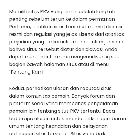
Memilih situs PKV yang aman adalah langkah
penting sebelum terjun ke dalam permainan.
Pertama, pastikan situs tersebut memiliki lisensi
resmi dan regulasi yang jelas. Lisensi dari otoritas
perjudian yang terkemuka memberikan jaminan
bahwa situs tersebut diatur dan diawasi. Anda
dapat mencari informasi mengenai lisensi pada
bagian bawah halaman situs atau di menu
‘Tentang Kami’.
Kedua, perhatikan ulasan dan reputasi situs
dalam komunitas pemain. Banyak forum dan
platform sosial yang membahas pengalaman
pemain lain tentang situs PKV tertentu. Baca
beberapa ulasan untuk mendapatkan gambaran
umum tentang keandalan dan pelayanan
pelanggan situs tersebut. Situs yang baik