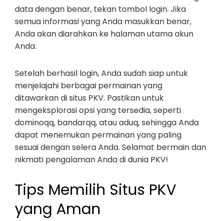
data dengan benar, tekan tombol login. Jika
semua informasi yang Anda masukkan benar,
Anda akan diarahkan ke halaman utama akun
Anda.
Setelah berhasil login, Anda sudah siap untuk
menjelajahi berbagai permainan yang
ditawarkan di situs PKV. Pastikan untuk
mengeksplorasi opsi yang tersedia, seperti
dominoqq, bandarqq, atau aduq, sehingga Anda
dapat menemukan permainan yang paling
sesuai dengan selera Anda. Selamat bermain dan
nikmati pengalaman Anda di dunia PKV!
Tips Memilih Situs PKV
yang Aman