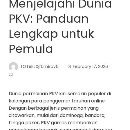
Menjelajahi Dunia
PKV: Panduan
Lengkap untuk
Pemula
fOT8EJXjf0m8ov5
February 17, 2026
Dunia permainan PKV kini semakin populer di
kalangan para penggemar taruhan online.
Dengan berbagai jenis permainan yang
ditawarkan, mulai dari dominoqq, bandarq,
hingga poker, PKV games memberikan
pengalaman bermain yang menarik dan seru.