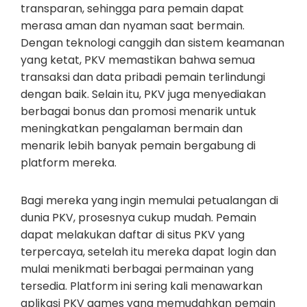
transparan, sehingga para pemain dapat
merasa aman dan nyaman saat bermain.
Dengan teknologi canggih dan sistem keamanan
yang ketat, PKV memastikan bahwa semua
transaksi dan data pribadi pemain terlindungi
dengan baik. Selain itu, PKV juga menyediakan
berbagai bonus dan promosi menarik untuk
meningkatkan pengalaman bermain dan
menarik lebih banyak pemain bergabung di
platform mereka.
Bagi mereka yang ingin memulai petualangan di
dunia PKV, prosesnya cukup mudah. Pemain
dapat melakukan daftar di situs PKV yang
terpercaya, setelah itu mereka dapat login dan
mulai menikmati berbagai permainan yang
tersedia. Platform ini sering kali menawarkan
aplikasi PKV games yang memudahkan pemain