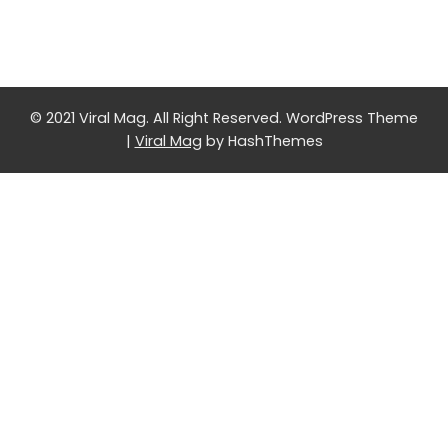
© 2021 Viral Mag. All Right Reserved.
WordPress Theme
|
Viral Mag
by HashThemes