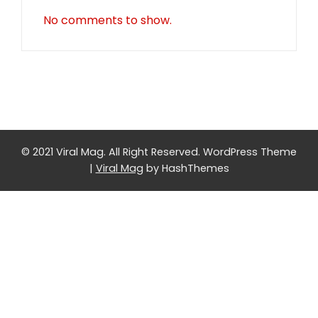
No comments to show.
© 2021 Viral Mag. All Right Reserved.
WordPress Theme
|
Viral Mag
by HashThemes