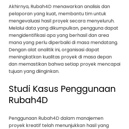
Akhirnya, Rubah4D menawarkan analisis dan
pelaporan yang kuat, membantu tim untuk
mengevaluasi hasil proyek secara menyeluruh.
Melalui data yang dikumpulkan, pengguna dapat
mengidentifikasi apa yang berhasil dan area
mana yang perlu diperbaiki di masa mendatang.
Dengan alat analitik ini, organisasi dapat
meningkatkan kualitas proyek di masa depan
dan memastikan bahwa setiap proyek mencapai
tujuan yang diinginkan.
Studi Kasus Penggunaan
Rubah4D
Penggunaan Rubah4D dalam manajemen
proyek kreatif telah menunjukkan hasil yang