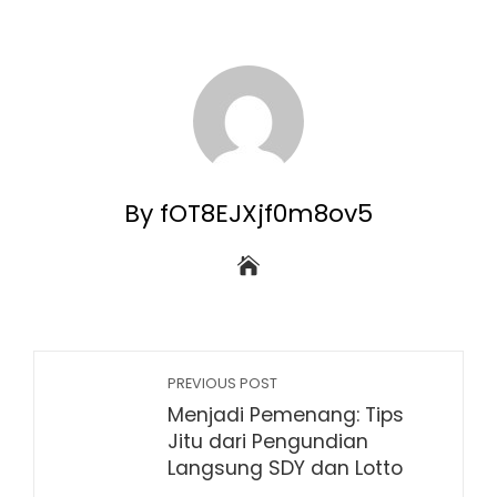
By fOT8EJXjf0m8ov5
PREVIOUS POST
Menjadi Pemenang: Tips
Jitu dari Pengundian
Langsung SDY dan Lotto