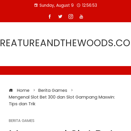
Skip
Sunday, August 9
12:56:53
to
content
REATUREANDTHEWOODS.C
Home
Berita Games
Mengenal Slot Bet 300 dan Slot Gampang Maxwin:
Tips dan Trik
BERITA GAMES