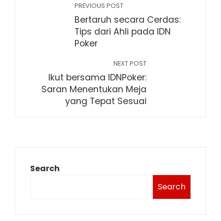
PREVIOUS POST
Bertaruh secara Cerdas:
Tips dari Ahli pada IDN
Poker
NEXT POST
Ikut bersama IDNPoker:
Saran Menentukan Meja
yang Tepat Sesuai
Search
Search