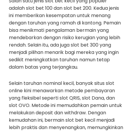
Salah satu jenis slot bet kecil yang populer
adalah slot bet 100 dan slot bet 200. Kedua jenis
ini memberikan kesempatan untuk menang
dengan taruhan yang ramah di kantong. Pemain
bisa menikmati pengalaman bermain yang
mendebarkan dengan risiko kerugian yang lebih
rendah. Selain itu, ada juga slot bet 300 yang
menjadi pilihan menarik bagi mereka yang ingin
sedikit meningkatkan taruhan namun tetap
dalam batas yang terjangkau.
Selain taruhan nominal kecil, banyak situs slot
online kini menawarkan metode pembayaran
yang fleksibel seperti slot QRIS, slot Dana, dan
slot OVO. Metode ini memudahkan pemain untuk
melakukan deposit dan withdraw. Dengan
kemudahan ini, bermain slot bet kecil menjadi
lebih praktis dan menyenangkan, memungkinkan