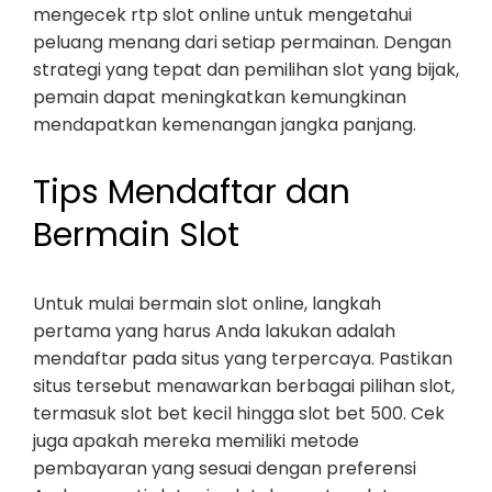
mengecek rtp slot online untuk mengetahui
peluang menang dari setiap permainan. Dengan
strategi yang tepat dan pemilihan slot yang bijak,
pemain dapat meningkatkan kemungkinan
mendapatkan kemenangan jangka panjang.
Tips Mendaftar dan
Bermain Slot
Untuk mulai bermain slot online, langkah
pertama yang harus Anda lakukan adalah
mendaftar pada situs yang terpercaya. Pastikan
situs tersebut menawarkan berbagai pilihan slot,
termasuk slot bet kecil hingga slot bet 500. Cek
juga apakah mereka memiliki metode
pembayaran yang sesuai dengan preferensi