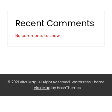
Recent Comments
No comments to show.
© 2021 Viral Mag. All Right Reserved.
WordPress Theme
|
Viral Mag
by HashThemes