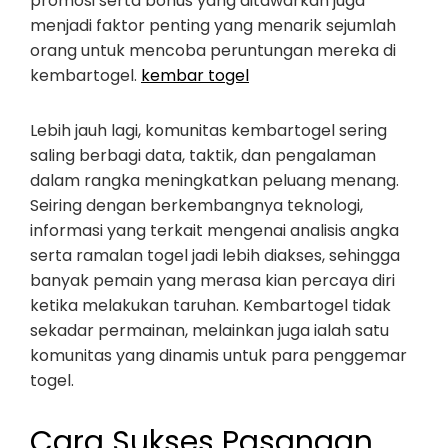
promosi serta bonus yang ditawarkan juga
menjadi faktor penting yang menarik sejumlah
orang untuk mencoba peruntungan mereka di
kembartogel.
kembar togel
Lebih jauh lagi, komunitas kembartogel sering
saling berbagi data, taktik, dan pengalaman
dalam rangka meningkatkan peluang menang.
Seiring dengan berkembangnya teknologi,
informasi yang terkait mengenai analisis angka
serta ramalan togel jadi lebih diakses, sehingga
banyak pemain yang merasa kian percaya diri
ketika melakukan taruhan. Kembartogel tidak
sekadar permainan, melainkan juga ialah satu
komunitas yang dinamis untuk para penggemar
togel.
Cara Sukses Pasangan