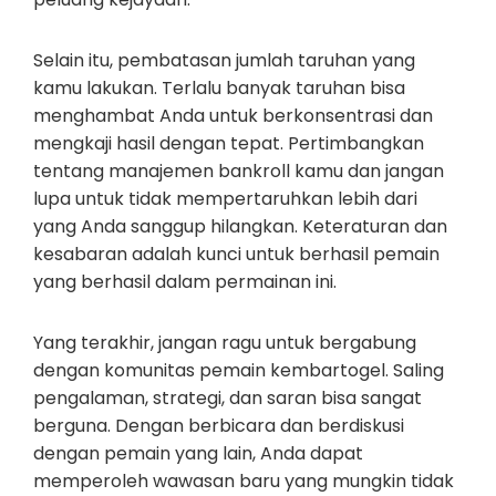
Selain itu, pembatasan jumlah taruhan yang
kamu lakukan. Terlalu banyak taruhan bisa
menghambat Anda untuk berkonsentrasi dan
mengkaji hasil dengan tepat. Pertimbangkan
tentang manajemen bankroll kamu dan jangan
lupa untuk tidak mempertaruhkan lebih dari
yang Anda sanggup hilangkan. Keteraturan dan
kesabaran adalah kunci untuk berhasil pemain
yang berhasil dalam permainan ini.
Yang terakhir, jangan ragu untuk bergabung
dengan komunitas pemain kembartogel. Saling
pengalaman, strategi, dan saran bisa sangat
berguna. Dengan berbicara dan berdiskusi
dengan pemain yang lain, Anda dapat
memperoleh wawasan baru yang mungkin tidak