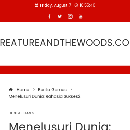
Skip
Friday, August 7
10:55:40
to
content
REATUREANDTHEWOODS.C
Home
Berita Games
Menelusuri Dunia: Rahasia Sukses2
BERITA GAMES
Menelusuri Dunia: