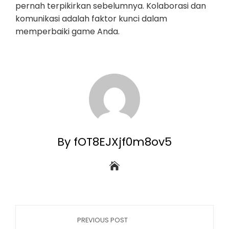
pernah terpikirkan sebelumnya. Kolaborasi dan
komunikasi adalah faktor kunci dalam
memperbaiki game Anda.
By fOT8EJXjf0m8ov5
PREVIOUS POST