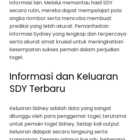
informasi lain. Melalui memantau hasil SDY
secara rutin, mereka dapat mempelajari pola
angka nombor serta mencoba membuat
prediksi yang lebih akurat. Pemanfaatan
informasi Sydney yang lengkap dan terpercaya
serta akurat amat krusial untuk meningkatkan
kesempatan sukses pemain dalam perjudian
togel.
Informasi dan Keluaran
SDY Terbaru
Keluaran Sidney adalah data yang sangat
ditunggu oleh para penggemar togel, terutama
untuk pemain togel Sidney. Setiap kali output
keluaran didapat secara langsung serta
transparan. Dengan adanya live sdy, beberapa