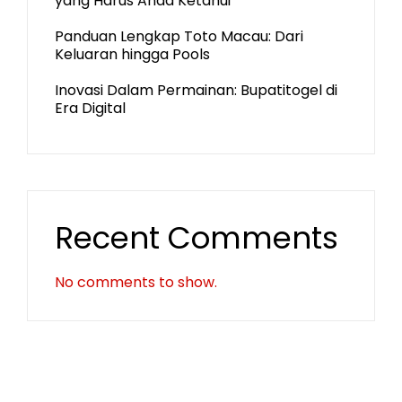
yang Harus Anda Ketahui
Panduan Lengkap Toto Macau: Dari
Keluaran hingga Pools
Inovasi Dalam Permainan: Bupatitogel di
Era Digital
Recent Comments
No comments to show.