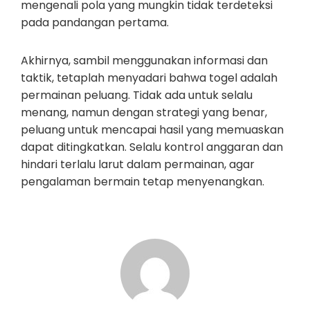
mengenali pola yang mungkin tidak terdeteksi
pada pandangan pertama.
Akhirnya, sambil menggunakan informasi dan
taktik, tetaplah menyadari bahwa togel adalah
permainan peluang. Tidak ada untuk selalu
menang, namun dengan strategi yang benar,
peluang untuk mencapai hasil yang memuaskan
dapat ditingkatkan. Selalu kontrol anggaran dan
hindari terlalu larut dalam permainan, agar
pengalaman bermain tetap menyenangkan.