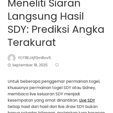
Meneliti Siaran
Langsung Hasil
SDY: Prediksi Angka
Terakurat
fOT8EJXjf0m8ov5
September 18, 2025
Untuk beberapa penggemar permainan togel,
khususnya permainan togel SDY atau Sidney,
membaca live keluaran SDY menjadi
kesempatan yang amat dinantikan.
Live SDY
Setiap hasil dari hasil dari live draw SDY bukan
hanya sekadar bilangan, melainkan juga harapan