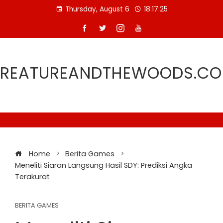
Skip
Thursday, August 6
18:17:25
to
content
REATUREANDTHEWOODS.C
Home
Berita Games
Meneliti Siaran Langsung Hasil SDY: Prediksi Angka
Terakurat
BERITA GAMES