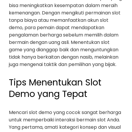
bisa meningkatkan kesempatan dalam meraih
kemenangan. Dengan mengikuti permainan slot
tanpa biaya atau memanfaatkan akun slot
demo, para pemain dapat mendapatkan
pengalaman berharga sebelum memilih dalam
bermain dengan uang asli. Menentukan slot
game yang dianggap baik dan menguntungkan
tidak hanya berkaitan dengan nasib, melainkan
juga mengenai taktik dan pemilihan yang bijak.
Tips Menentukan Slot
Demo yang Tepat
Mencari slot demo yang cocok sangat berharga
untuk memperbaiki interaksi bermain slot Anda.
Yang pertama, amati kategori konsep dan visual