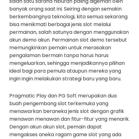
salah satu sarana hiburan paling digemari oleh
banyak orang saat ini. Seiring dengan semakin
berkembangnya teknologi, kita semua sekarang
bisa menikmati berbagai jenis slot melalui
permainan, salah satunya dengan menggunakan
akun demo akun. Permainan slot demo tersebut
memungkinkan pemain untuk merasakan
pengalaman bermain tanpa harus harus
mengeluarkan, sehingga menjadikannya pilihan
ideal bagi para pemula ataupun mereka yang
ingin ingin melakukan strategi baru yang baru.
Pragmatic Play dan PG Soft merupakan dua
buah pengembang slot terkemuka yang
menawarkan beraneka jenis slot dengan grafik
menawan menawan dan fitur-fitur yang menarik.
Dengan akun akun slot, pemain dapat
mengakses aneka ragam game slot yang ada