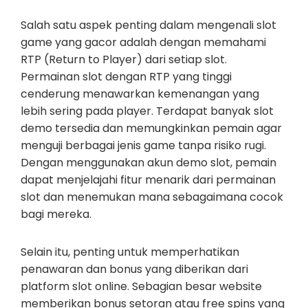
Salah satu aspek penting dalam mengenali slot
game yang gacor adalah dengan memahami
RTP (Return to Player) dari setiap slot.
Permainan slot dengan RTP yang tinggi
cenderung menawarkan kemenangan yang
lebih sering pada player. Terdapat banyak slot
demo tersedia dan memungkinkan pemain agar
menguji berbagai jenis game tanpa risiko rugi.
Dengan menggunakan akun demo slot, pemain
dapat menjelajahi fitur menarik dari permainan
slot dan menemukan mana sebagaimana cocok
bagi mereka.
Selain itu, penting untuk memperhatikan
penawaran dan bonus yang diberikan dari
platform slot online. Sebagian besar website
memberikan bonus setoran atau free spins yang