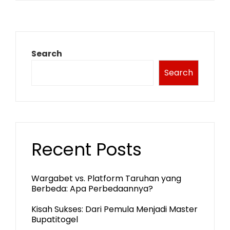
Search
Search
Recent Posts
Wargabet vs. Platform Taruhan yang
Berbeda: Apa Perbedaannya?
Kisah Sukses: Dari Pemula Menjadi Master
Bupatitogel