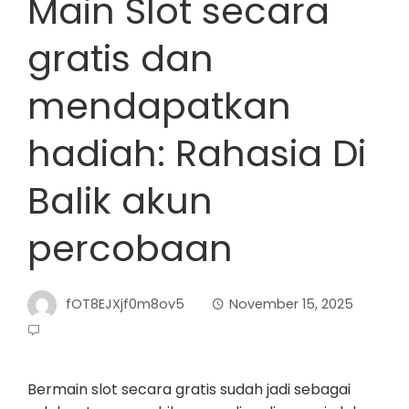
Main Slot secara
gratis dan
mendapatkan
hadiah: Rahasia Di
Balik akun
percobaan
fOT8EJXjf0m8ov5
November 15, 2025
Bermain slot secara gratis sudah jadi sebagai