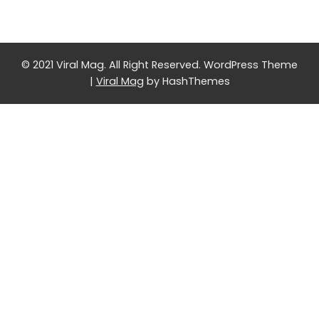
© 2021 Viral Mag. All Right Reserved.
WordPress Theme
|
Viral Mag
by HashThemes