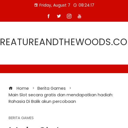
Skip
Friday, August 7
08:24:17
to
content
REATUREANDTHEWOODS.C
Home
Berita Games
Main Slot secara gratis dan mendapatkan hadiah:
Rahasia Di Balik akun percobaan
BERITA GAMES