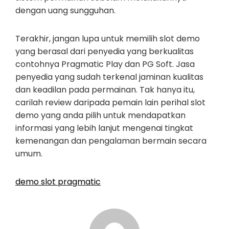
dengan uang sungguhan.
Terakhir, jangan lupa untuk memilih slot demo
yang berasal dari penyedia yang berkualitas
contohnya Pragmatic Play dan PG Soft. Jasa
penyedia yang sudah terkenal jaminan kualitas
dan keadilan pada permainan. Tak hanya itu,
carilah review daripada pemain lain perihal slot
demo yang anda pilih untuk mendapatkan
informasi yang lebih lanjut mengenai tingkat
kemenangan dan pengalaman bermain secara
umum.
demo slot pragmatic