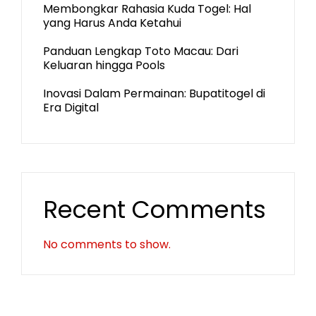
Membongkar Rahasia Kuda Togel: Hal
yang Harus Anda Ketahui
Panduan Lengkap Toto Macau: Dari
Keluaran hingga Pools
Inovasi Dalam Permainan: Bupatitogel di
Era Digital
Recent Comments
No comments to show.