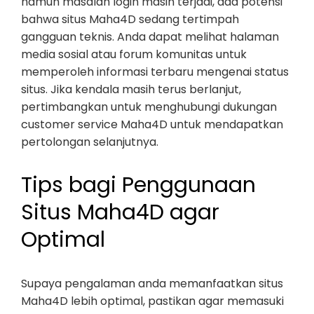
namun masalah login masih terjadi, ada potensi
bahwa situs Maha4D sedang tertimpah
gangguan teknis. Anda dapat melihat halaman
media sosial atau forum komunitas untuk
memperoleh informasi terbaru mengenai status
situs. Jika kendala masih terus berlanjut,
pertimbangkan untuk menghubungi dukungan
customer service Maha4D untuk mendapatkan
pertolongan selanjutnya.
Tips bagi Penggunaan
Situs Maha4D agar
Optimal
Supaya pengalaman anda memanfaatkan situs
Maha4D lebih optimal, pastikan agar memasuki