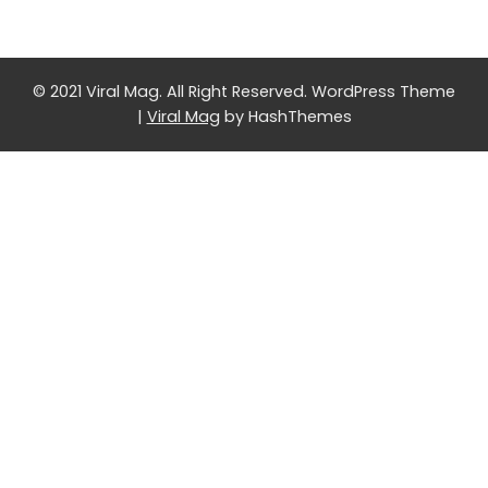
© 2021 Viral Mag. All Right Reserved.
WordPress Theme
|
Viral Mag
by HashThemes