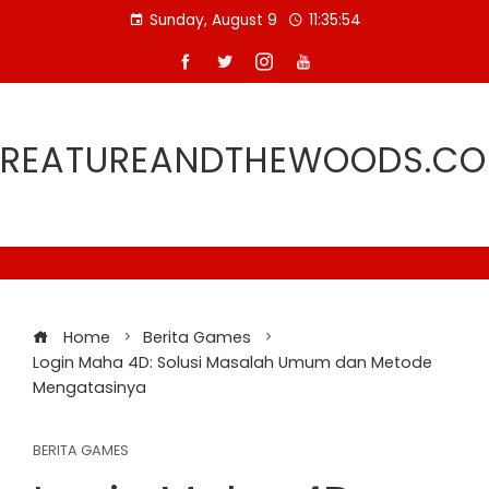
Skip
Sunday, August 9
11:35:54
to
content
REATUREANDTHEWOODS.C
Home
Berita Games
Login Maha 4D: Solusi Masalah Umum dan Metode
Mengatasinya
BERITA GAMES