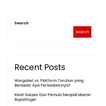
Search
Search
Recent Posts
Wargabet vs. Platform Taruhan yang
Berbeda: Apa Perbedaannya?
Kisah Sukses: Dari Pemula Menjadi Master
Bupatitogel