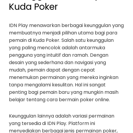
Kuda Poker
IDN Play menawarkan berbagai keunggulan yang
membuatnya menjadi pilihan utama bagi para
pemain di Kuda Poker. Salah satu keunggulan
yang paling mencolok adalah antarmuka
pengguna yang intuitif dan ramah. Dengan
desain yang sederhana dan navigasi yang
mudah, pemain dapat dengan cepat
menemukan permainan yang mereka inginkan
tanpa mengalami kesulitan. Hal ini sangat
penting bagi pemain baru yang mungkin masih
belajar tentang cara bermain poker online.
Keunggulan lainnya adalah variasi permainan
yang tersedia di IDN Play. Platform ini
menyediakan berbagai jenis permainan poker,