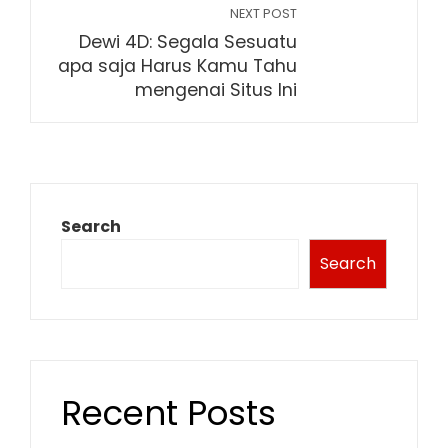
NEXT POST
Dewi 4D: Segala Sesuatu
apa saja Harus Kamu Tahu
mengenai Situs Ini
Search
Search
Recent Posts