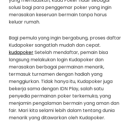
yang memuaskan, Kuda Poker hadir sebagai
solusi bagi para penggemar poker yang ingin
merasakan keseruan bermain tanpa harus
keluar rumah.
Bagi pemula yang ingin bergabung, proses daftar
Kudapoker sangatlah mudah dan cepat.
kudapoker
Setelah mendaftar, pemain bisa
langsung melakukan login Kudapoker dan
merasakan berbagai permainan menarik,
termasuk turnamen dengan hadiah yang
menggiurkan. Tidak hanya itu, Kudapoker juga
bekerja sama dengan IDN Play, salah satu
penyedia permainan poker terkemuka, yang
menjamin pengalaman bermain yang aman dan
fair. Mari kita selami lebih dalam tentang dunia
menarik yang ditawarkan oleh Kudapoker.