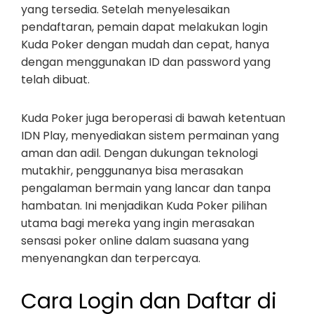
yang tersedia. Setelah menyelesaikan
pendaftaran, pemain dapat melakukan login
Kuda Poker dengan mudah dan cepat, hanya
dengan menggunakan ID dan password yang
telah dibuat.
Kuda Poker juga beroperasi di bawah ketentuan
IDN Play, menyediakan sistem permainan yang
aman dan adil. Dengan dukungan teknologi
mutakhir, penggunanya bisa merasakan
pengalaman bermain yang lancar dan tanpa
hambatan. Ini menjadikan Kuda Poker pilihan
utama bagi mereka yang ingin merasakan
sensasi poker online dalam suasana yang
menyenangkan dan terpercaya.
Cara Login dan Daftar di