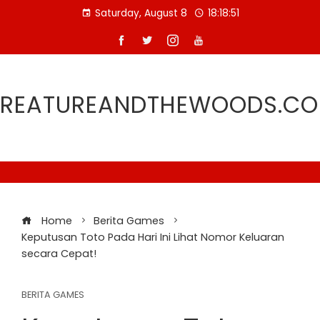
Skip
Saturday, August 8
18:18:52
to
content
REATUREANDTHEWOODS.C
Home
Berita Games
Keputusan Toto Pada Hari Ini Lihat Nomor Keluaran
secara Cepat!
BERITA GAMES