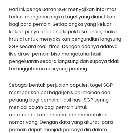
Hari ini, pengeluaran SGP menyajikan informasi
terkini mengenai angka togel yang dianutikan
bagi para pemain. Setiap angka yang keluar
keluar punya arti dan ekspektasi sendiri, maka
krusial untuk menyaksikan pengundian langsung
SGP secara real-time. Dengan adanya adanya
live draw, pemain bisa mengetahui hasil
pengeluaran secara langsung dan supaya tidak
tertinggal informasi yang penting.
Sebagai bentuk perjudian populer, togel SGP
memberikan berbagai jenis permainan dan
peluang bagi pemain. Hasil hasil SGP sering
menjadi acuan bagi pemain untuk
merencanakan rencana dan menentukan
nomor yang. Dengan data yang akurat, para
pemain dapat menjadi percaya diri dalam