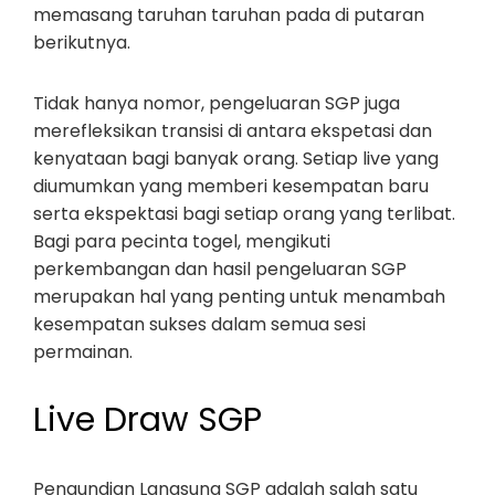
memasang taruhan taruhan pada di putaran
berikutnya.
Tidak hanya nomor, pengeluaran SGP juga
merefleksikan transisi di antara ekspetasi dan
kenyataan bagi banyak orang. Setiap live yang
diumumkan yang memberi kesempatan baru
serta ekspektasi bagi setiap orang yang terlibat.
Bagi para pecinta togel, mengikuti
perkembangan dan hasil pengeluaran SGP
merupakan hal yang penting untuk menambah
kesempatan sukses dalam semua sesi
permainan.
Live Draw SGP
Pengundian Langsung SGP adalah salah satu