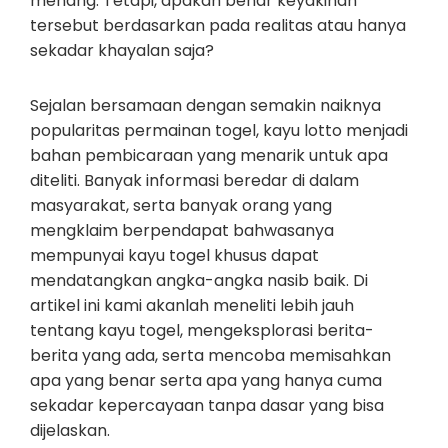
menang. Tetapi, apakah benar keyakinan
tersebut berdasarkan pada realitas atau hanya
sekadar khayalan saja?
Sejalan bersamaan dengan semakin naiknya
popularitas permainan togel, kayu lotto menjadi
bahan pembicaraan yang menarik untuk apa
diteliti. Banyak informasi beredar di dalam
masyarakat, serta banyak orang yang
mengklaim berpendapat bahwasanya
mempunyai kayu togel khusus dapat
mendatangkan angka-angka nasib baik. Di
artikel ini kami akanlah meneliti lebih jauh
tentang kayu togel, mengeksplorasi berita-
berita yang ada, serta mencoba memisahkan
apa yang benar serta apa yang hanya cuma
sekadar kepercayaan tanpa dasar yang bisa
dijelaskan.