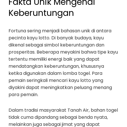
Fakta Unik Mengenai
Keberuntungan
Fortuna sering menjadi bahasan unik di antara
pecinta kayu lotto. Di banyak budaya, kayu
dikenal sebagai simbol keberuntungan dan
prosperitas. Beberapa meyakini bahwa tipe kayu
tertentu memiliki energi baik yang dapat
mendatangkan keberuntungan, khususnya
ketika digunakan dalam lomba togel. Para
pemain seringkali mencari kayu lotto yang
diyakini dapat meningkatkan peluang menang
para pemain.
Dalam tradisi masyarakat Tanah Air, bahan togel
tidak cuma dipandang sebagai benda nyata,
melainkan juga sebagai jimat yang dapat