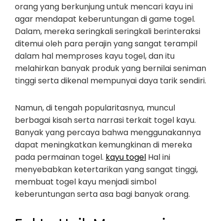
orang yang berkunjung untuk mencari kayu ini
agar mendapat keberuntungan di game togel.
Dalam, mereka seringkali seringkali berinteraksi
ditemui oleh para perajin yang sangat terampil
dalam hal memproses kayu togel, dan itu
melahirkan banyak produk yang bernilai seniman
tinggi serta dikenal mempunyai daya tarik sendiri.
Namun, di tengah popularitasnya, muncul
berbagai kisah serta narrasi terkait togel kayu.
Banyak yang percaya bahwa menggunakannya
dapat meningkatkan kemungkinan di mereka
pada permainan togel.
kayu togel
Hal ini
menyebabkan ketertarikan yang sangat tinggi,
membuat togel kayu menjadi simbol
keberuntungan serta asa bagi banyak orang.