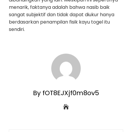
menarik, faktanya adalah bahwa nasib baik
sangat subjektif dan tidak dapat diukur hanya
berdasarkan penampilan fisik kayu togel itu
sendiri.
By fOT8EJXjf0m8ov5