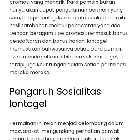
promosi yang menarik. Para pemain bukan
hanya akan dapat pengalaman bermain yang
seru, tetapi apalagi kesempatan dalam meraih
hasil tambahan melalui penawaran yang ada.
Dengan beragam tipe promosi, termasuk bonus
pendaftaran dan bonus harian, Iontogel
memastikan bahwasanya setiap para pemain
akan mendapatkan lebih dari sekadar togel,
tetapi juga keuntungan dalam setiap partisipasi
mereka mereka.
Pengaruh Sosialitas
Iontogel
Permainan ini telah menjadi gelombang dalam
masyarakat, mengundang perhatian banyak
orang dari berbagai macam lapisan. Itu tidak