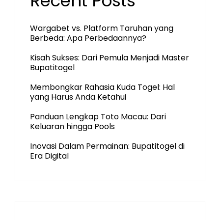
Recent Posts
Wargabet vs. Platform Taruhan yang
Berbeda: Apa Perbedaannya?
Kisah Sukses: Dari Pemula Menjadi Master
Bupatitogel
Membongkar Rahasia Kuda Togel: Hal
yang Harus Anda Ketahui
Panduan Lengkap Toto Macau: Dari
Keluaran hingga Pools
Inovasi Dalam Permainan: Bupatitogel di
Era Digital