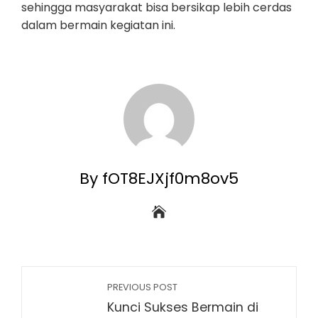
sehingga masyarakat bisa bersikap lebih cerdas
dalam bermain kegiatan ini.
By fOT8EJXjf0m8ov5
PREVIOUS POST
Kunci Sukses Bermain di