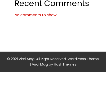
Recent Comments
No comments to show.
© 2021 Viral Mag. All Right Reserved.
WordPress Theme
|
Viral Mag
by HashThemes