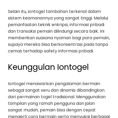
Selain itu, iontogel tambahan terkenal dalam
sistem keamanannya yang sangat tinggi. Melalui
pemanfaatan teknik enkripsi, informasi pribadi
dan transaksi pemain dilindungi secara baik. Ini
memberikan suasana nyaman bagi para pemain,
supaya mereka bisa berkonsentrasi pada tanpa
cemas terhadap safety informasi pribadi.
Keunggulan Iontogel
Iontogel menawarkan pengalaman bermain
sebagai sangat seru dan dinamis dibandingkan
dari permainan togel tradisional. Menggunakan
tampilan yang ramah pengguna dan jalan
sangat mudah, pemain bisa dengan cepat
mengerti cara bermain serta menyukai berbagai