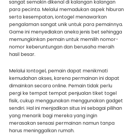
sangat semakin dikenal di kalangan kalangan
para pecinta. Melalui memadukan aspek hiburan
serta kesempatan, iontogel menawarkan
pengalaman sangat unik untuk para pemainnya.
Game ini menyediakan aneka jenis bet sehingga
memungkinkan pemain untuk memilih nomor-
nomor keberuntungan dan berusaha meraih
hasil besar.
Melalui Iontogel, pemain dapat menikmati
kemudahan akses, karena permainan ini dapat
dimainkan secara online. Pemain tidak perlu
pergi ke tempat tempat penjualan tiket togel
fisik, cukup menggunakan menggunakan gadget
sendiri. Hal ini menjadikan situs ini sebagai pilihan
yang menarik bagi mereka yang ingin
merasakan sensasi permainan namun tanpa
harus meninggalkan rumah.