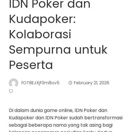
IDN Poker dan
Kudapoker:
Kolaborasi
Sempurna untuk
Peserta
fOT8EJXjf0m8ov5
February 21, 2026
Di dalam dunia game online, IDN Poker dan
Kudapoker dan IDN Poker sudah bertransformasi
sebagai beberapa nama yang tak asing bagi