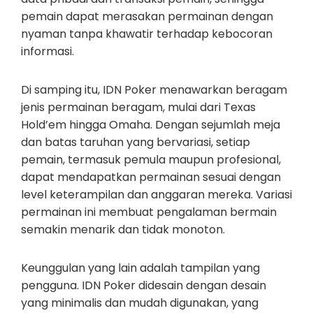
pemain dapat merasakan permainan dengan
nyaman tanpa khawatir terhadap kebocoran
informasi.
Di samping itu, IDN Poker menawarkan beragam
jenis permainan beragam, mulai dari Texas
Hold’em hingga Omaha. Dengan sejumlah meja
dan batas taruhan yang bervariasi, setiap
pemain, termasuk pemula maupun profesional,
dapat mendapatkan permainan sesuai dengan
level keterampilan dan anggaran mereka. Variasi
permainan ini membuat pengalaman bermain
semakin menarik dan tidak monoton.
Keunggulan yang lain adalah tampilan yang
pengguna. IDN Poker didesain dengan desain
yang minimalis dan mudah digunakan, yang