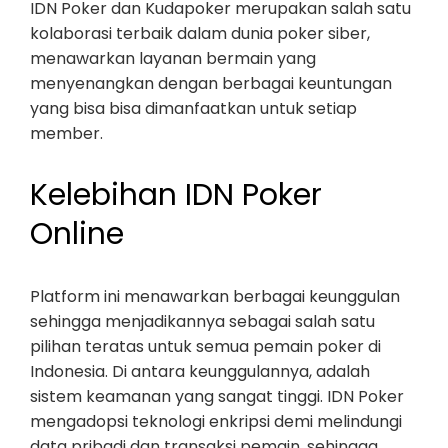
IDN Poker dan Kudapoker merupakan salah satu
kolaborasi terbaik dalam dunia poker siber,
menawarkan layanan bermain yang
menyenangkan dengan berbagai keuntungan
yang bisa bisa dimanfaatkan untuk setiap
member.
Kelebihan IDN Poker
Online
Platform ini menawarkan berbagai keunggulan
sehingga menjadikannya sebagai salah satu
pilihan teratas untuk semua pemain poker di
Indonesia. Di antara keunggulannya, adalah
sistem keamanan yang sangat tinggi. IDN Poker
mengadopsi teknologi enkripsi demi melindungi
data pribadi dan transaksi pemain, sehingga