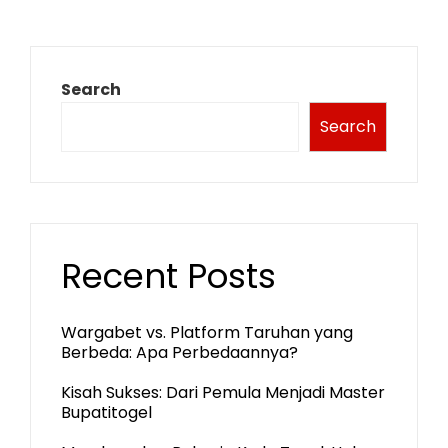
Search
Search
Recent Posts
Wargabet vs. Platform Taruhan yang
Berbeda: Apa Perbedaannya?
Kisah Sukses: Dari Pemula Menjadi Master
Bupatitogel