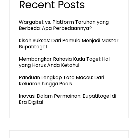
Recent Posts
Wargabet vs. Platform Taruhan yang
Berbeda: Apa Perbedaannya?
Kisah Sukses: Dari Pemula Menjadi Master
Bupatitogel
Membongkar Rahasia Kuda Togel: Hal
yang Harus Anda Ketahui
Panduan Lengkap Toto Macau: Dari
Keluaran hingga Pools
Inovasi Dalam Permainan: Bupatitogel di
Era Digital