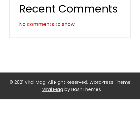
Recent Comments
No comments to show.
© 2021 Viral Mag. All Right Reserved.
WordPress Theme
|
Viral Mag
by HashThemes