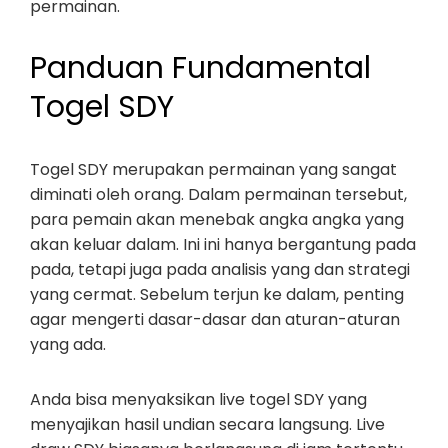
permainan.
Panduan Fundamental
Togel SDY
Togel SDY merupakan permainan yang sangat
diminati oleh orang. Dalam permainan tersebut,
para pemain akan menebak angka angka yang
akan keluar dalam. Ini ini hanya bergantung pada
pada, tetapi juga pada analisis yang dan strategi
yang cermat. Sebelum terjun ke dalam, penting
agar mengerti dasar-dasar dan aturan-aturan
yang ada.
Anda bisa menyaksikan live togel SDY yang
menyajikan hasil undian secara langsung. Live