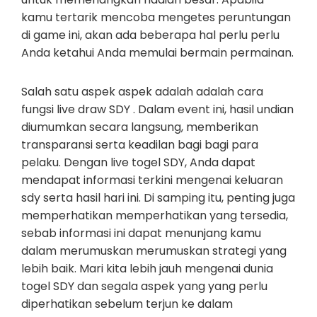
kamu tertarik mencoba mengetes peruntungan
di game ini, akan ada beberapa hal perlu perlu
Anda ketahui Anda memulai bermain permainan.
Salah satu aspek aspek adalah adalah cara
fungsi live draw SDY . Dalam event ini, hasil undian
diumumkan secara langsung, memberikan
transparansi serta keadilan bagi bagi para
pelaku. Dengan live togel SDY, Anda dapat
mendapat informasi terkini mengenai keluaran
sdy serta hasil hari ini. Di samping itu, penting juga
memperhatikan memperhatikan yang tersedia,
sebab informasi ini dapat menunjang kamu
dalam merumuskan merumuskan strategi yang
lebih baik. Mari kita lebih jauh mengenai dunia
togel SDY dan segala aspek yang yang perlu
diperhatikan sebelum terjun ke dalam