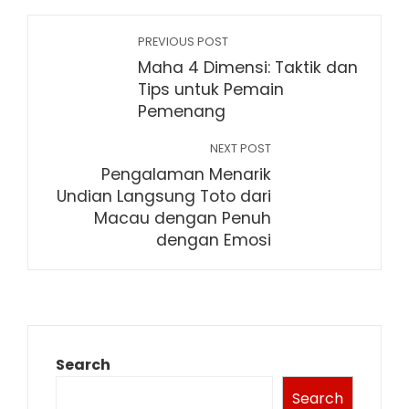
PREVIOUS POST
Maha 4 Dimensi: Taktik dan
Tips untuk Pemain
Pemenang
NEXT POST
Pengalaman Menarik
Undian Langsung Toto dari
Macau dengan Penuh
dengan Emosi
Search
Search