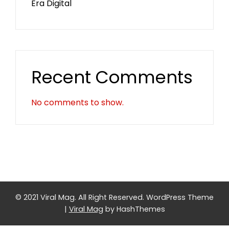
Era Digital
Recent Comments
No comments to show.
© 2021 Viral Mag. All Right Reserved.
WordPress Theme
|
Viral Mag
by HashThemes