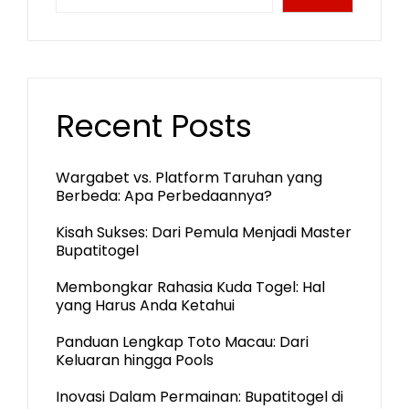
Recent Posts
Wargabet vs. Platform Taruhan yang
Berbeda: Apa Perbedaannya?
Kisah Sukses: Dari Pemula Menjadi Master
Bupatitogel
Membongkar Rahasia Kuda Togel: Hal
yang Harus Anda Ketahui
Panduan Lengkap Toto Macau: Dari
Keluaran hingga Pools
Inovasi Dalam Permainan: Bupatitogel di