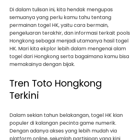
Di dalam tulisan ini, kita hendak mengupas
semuanya yang perlu kamu tahu tentang
permainan togel HK, yaitu cara bermain,
pengeluaran terakhir, dan informasi terkait pools
Hongkong sebagai menjadi utamanya hasil togel
HK. Mari kita ekplor lebih dalam mengenai alam
togel dari Hongkong serta bagaimana kamu bisa
memakainya dengan bijak.
Tren Toto Hongkong
Terkini
Dalam sekian tahun belakangan, togel HK kian
populer di kalangan pecinta game numerik.
Dengan adanya akses yang lebih mudah via
platform online, sejumlah partisipan yang kini