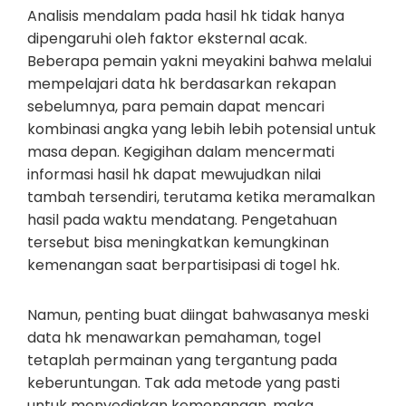
Analisis mendalam pada hasil hk tidak hanya
dipengaruhi oleh faktor eksternal acak.
Beberapa pemain yakni meyakini bahwa melalui
mempelajari data hk berdasarkan rekapan
sebelumnya, para pemain dapat mencari
kombinasi angka yang lebih lebih potensial untuk
masa depan. Kegigihan dalam mencermati
informasi hasil hk dapat mewujudkan nilai
tambah tersendiri, terutama ketika meramalkan
hasil pada waktu mendatang. Pengetahuan
tersebut bisa meningkatkan kemungkinan
kemenangan saat berpartisipasi di togel hk.
Namun, penting buat diingat bahwasanya meski
data hk menawarkan pemahaman, togel
tetaplah permainan yang tergantung pada
keberuntungan. Tak ada metode yang pasti
untuk menyediakan kemenangan, maka