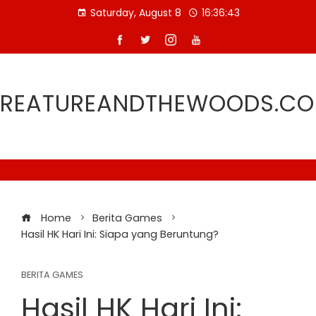
Skip
Saturday, August 8
16:36:44
to
content
REATUREANDTHEWOODS.C
Home
Berita Games
Hasil HK Hari Ini: Siapa yang Beruntung?
BERITA GAMES
Hasil HK Hari Ini: