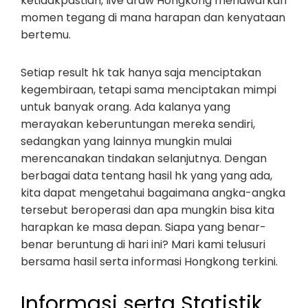
ketidakpastian, live draw Hongkong menawarkan
momen tegang di mana harapan dan kenyataan
bertemu.
Setiap result hk tak hanya saja menciptakan
kegembiraan, tetapi sama menciptakan mimpi
untuk banyak orang. Ada kalanya yang
merayakan keberuntungan mereka sendiri,
sedangkan yang lainnya mungkin mulai
merencanakan tindakan selanjutnya. Dengan
berbagai data tentang hasil hk yang yang ada,
kita dapat mengetahui bagaimana angka-angka
tersebut beroperasi dan apa mungkin bisa kita
harapkan ke masa depan. Siapa yang benar-
benar beruntung di hari ini? Mari kami telusuri
bersama hasil serta informasi Hongkong terkini.
Informasi serta Statistik