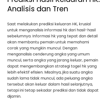
Analisis dan Tren
Saat melakukan prediksi keluaran HK, krusial
untuk menganalisis informasi hk dari hasil-hasil
sebelumnya. Informasi hk yang tepat dan detail
akan membantu pemain untuk memahami
corak yang mungkin muncul. Dengan
menganalisis cenderung angka yang umum
muncul, serta angka yang jarang keluar, pemain
dapat mengembangkan strategi togel hk yang
lebih efektif efisien. Misalnya, jika suatu angka
sudah lama tidak muncul, ada peluang angka
tersebut akan keluar dalam hasil selanjutnya,
tetapi ini tetap sekadar prediksi dan tidak dapat
dijamin.