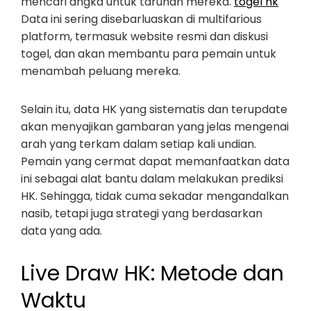
mencari angka untuk taruhan mereka.
togel hk
Data ini sering disebarluaskan di multifarious
platform, termasuk website resmi dan diskusi
togel, dan akan membantu para pemain untuk
menambah peluang mereka.
Selain itu, data HK yang sistematis dan terupdate
akan menyajikan gambaran yang jelas mengenai
arah yang terkam dalam setiap kali undian.
Pemain yang cermat dapat memanfaatkan data
ini sebagai alat bantu dalam melakukan prediksi
HK. Sehingga, tidak cuma sekadar mengandalkan
nasib, tetapi juga strategi yang berdasarkan
data yang ada.
Live Draw HK: Metode dan
Waktu