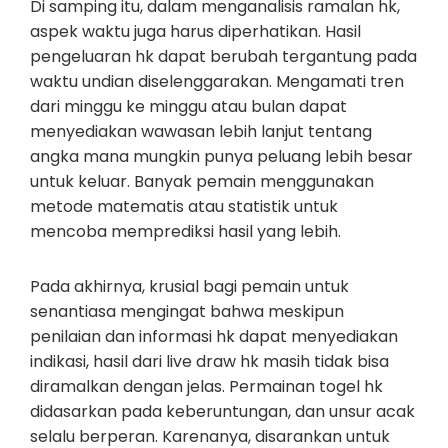
Di samping itu, dalam menganalisis ramalan hk,
aspek waktu juga harus diperhatikan. Hasil
pengeluaran hk dapat berubah tergantung pada
waktu undian diselenggarakan. Mengamati tren
dari minggu ke minggu atau bulan dapat
menyediakan wawasan lebih lanjut tentang
angka mana mungkin punya peluang lebih besar
untuk keluar. Banyak pemain menggunakan
metode matematis atau statistik untuk
mencoba memprediksi hasil yang lebih.
Pada akhirnya, krusial bagi pemain untuk
senantiasa mengingat bahwa meskipun
penilaian dan informasi hk dapat menyediakan
indikasi, hasil dari live draw hk masih tidak bisa
diramalkan dengan jelas. Permainan togel hk
didasarkan pada keberuntungan, dan unsur acak
selalu berperan. Karenanya, disarankan untuk