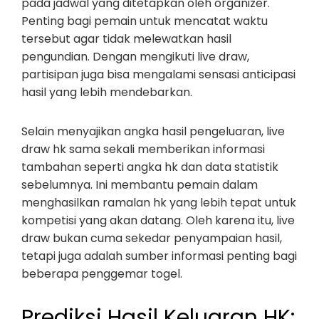
pada jadwal yang ditetapkan oleh organizer.
Penting bagi pemain untuk mencatat waktu
tersebut agar tidak melewatkan hasil
pengundian. Dengan mengikuti live draw,
partisipan juga bisa mengalami sensasi anticipasi
hasil yang lebih mendebarkan.
Selain menyajikan angka hasil pengeluaran, live
draw hk sama sekali memberikan informasi
tambahan seperti angka hk dan data statistik
sebelumnya. Ini membantu pemain dalam
menghasilkan ramalan hk yang lebih tepat untuk
kompetisi yang akan datang. Oleh karena itu, live
draw bukan cuma sekedar penyampaian hasil,
tetapi juga adalah sumber informasi penting bagi
beberapa penggemar togel.
Prediksi Hasil Keluaran HK: