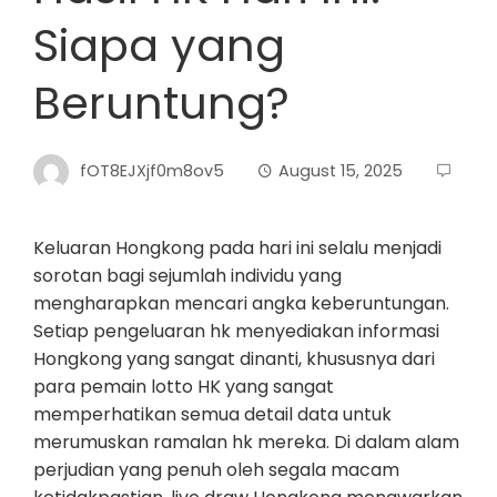
Siapa yang
Beruntung?
fOT8EJXjf0m8ov5
August 15, 2025
Keluaran Hongkong pada hari ini selalu menjadi
sorotan bagi sejumlah individu yang
mengharapkan mencari angka keberuntungan.
Setiap pengeluaran hk menyediakan informasi
Hongkong yang sangat dinanti, khususnya dari
para pemain lotto HK yang sangat
memperhatikan semua detail data untuk
merumuskan ramalan hk mereka. Di dalam alam
perjudian yang penuh oleh segala macam