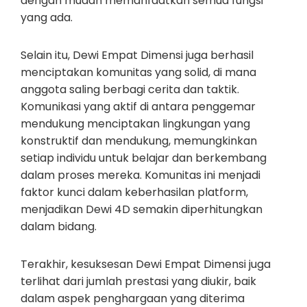
dengan mudah memanfaatkan semua fungsi
yang ada.
Selain itu, Dewi Empat Dimensi juga berhasil
menciptakan komunitas yang solid, di mana
anggota saling berbagi cerita dan taktik.
Komunikasi yang aktif di antara penggemar
mendukung menciptakan lingkungan yang
konstruktif dan mendukung, memungkinkan
setiap individu untuk belajar dan berkembang
dalam proses mereka. Komunitas ini menjadi
faktor kunci dalam keberhasilan platform,
menjadikan Dewi 4D semakin diperhitungkan
dalam bidang.
Terakhir, kesuksesan Dewi Empat Dimensi juga
terlihat dari jumlah prestasi yang diukir, baik
dalam aspek penghargaan yang diterima