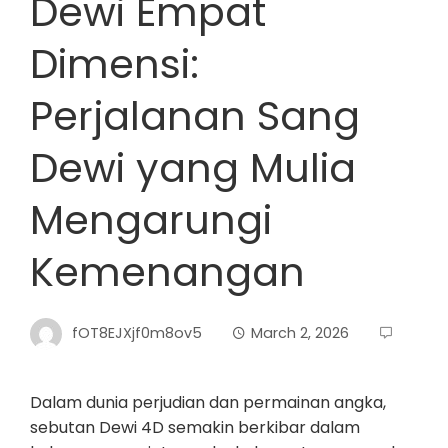
Dewi Empat
Dimensi:
Perjalanan Sang
Dewi yang Mulia
Mengarungi
Kemenangan
fOT8EJXjf0m8ov5
March 2, 2026
Dalam dunia perjudian dan permainan angka,
sebutan Dewi 4D semakin berkibar dalam