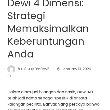
Dewi 4 Dimensi:
Strategi
Memaksimalkan
Keberuntungan
Anda
fOT8EJXjf0m8ov5
February 13, 2026
Dalam alam judi bilangan dan nasib, Dewi 4D
telah jadi nama sebagai spesifik di antara
kalangan pecinta. Banyak yang percaya bahwa