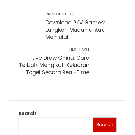
PREVIOUS POST
Download PKV Games:
Langkah Mudah untuk
Memulai
NEXT POST
Live Draw China: Cara
Terbaik Mengikuti Keluaran
Togel Secara Real-Time
Search
Search